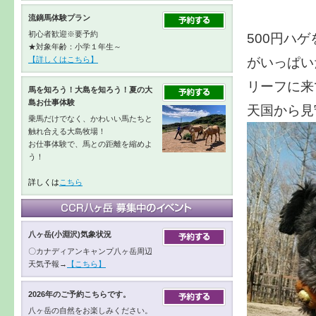
流鏑馬体験プラン
初心者歓迎※要予約
500円ハ
★対象年齢：小学１年生～
がいっぱい
【詳しくはこちら】
リーフに来
馬を知ろう！大島を知ろう！夏の大
島お仕事体験
天国から見
乗馬だけでなく、かわいい馬たちと
触れ合える大島牧場！
お仕事体験で、馬との距離を縮めよ
う！
詳しくは
こちら
八ヶ岳(小淵沢)気象状況
〇カナディアンキャンプ八ヶ岳周辺
天気予報→
【こちら】
2026年のご予約こちらです。
八ヶ岳の自然をお楽しみください。