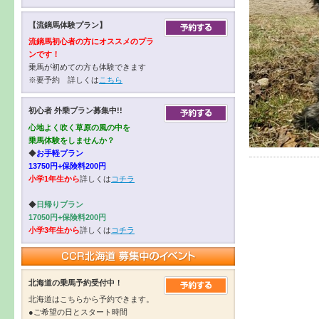
【流鏑馬体験プラン】
流鏑馬初心者の方にオススメのプラ
ンです！
乗馬が初めての方も体験できます
※要予約 詳しくは
こちら
初心者 外乗プラン募集中!!
心地よく吹く草原の風の中を
乗馬体験をしませんか？
◆
お手軽プラン
13750円+保険料200円
小学1年生から
詳しくは
コチラ
◆
日帰りプラン
17050円+保険料200円
小学3年生から
詳しくは
コチラ
北海道の乗馬予約受付中！
北海道はこちらから予約できます。
●ご希望の日とスタート時間