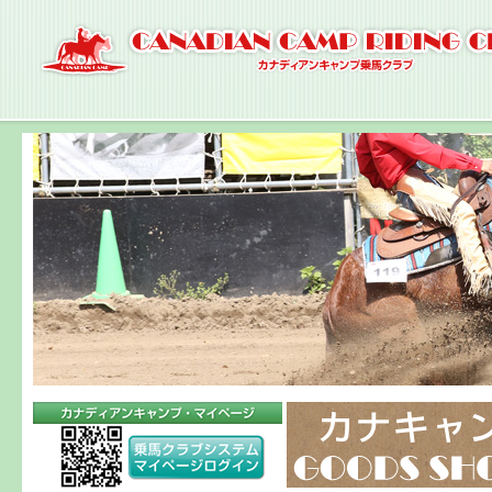
ナ
ビ
ゲ
ー
シ
ョ
ン
へ
コ
ン
テ
ン
ツ
へ