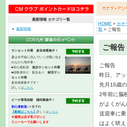
最新情報 カテゴリ一覧
HOME
>
カナ
覧
> ご報告
最新情報
ご報告
サンセット外乗 参加者募集中！
夏は水平線に沈んでいく夕陽に包ま
れながら海外乗～
ご報告
■初心者歓迎
速歩サンセット外乗
■経験者向け 駈歩あり
納涼サン
昨日、アッ
セット外乗
参加者募集中です！
先月15歳
詳しくは
こちら
2年前に脳
ビーチ乗馬体験 随時募集中！
がよくがん
初心者歓迎♪
※要予約
【動画はこちら】
詳しくは
こちら
送迎車に乗
※服装は必ず長ズボンと
はよく吠え
スニーカーで
お願いします