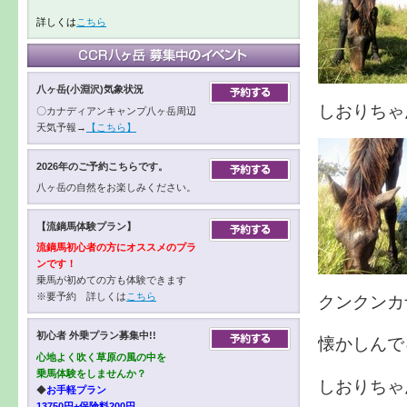
詳しくは
こちら
八ヶ岳(小淵沢)気象状況
しおりちゃ
〇カナディアンキャンプ八ヶ岳周辺
天気予報→
【こちら】
2026年のご予約こちらです。
八ヶ岳の自然をお楽しみください。
【流鏑馬体験プラン】
流鏑馬初心者の方にオススメのプラ
ンです！
乗馬が初めての方も体験できます
※要予約 詳しくは
こちら
クンクンカ
初心者 外乗プラン募集中!!
懐かしんで
心地よく吹く草原の風の中を
乗馬体験をしませんか？
しおりちゃ
◆
お手軽プラン
13750円+保険料200円