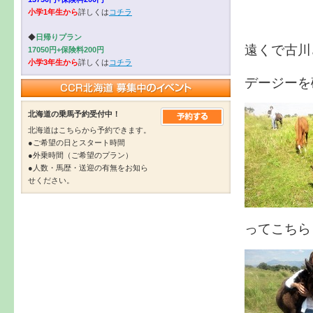
小学1年生から
詳しくは
コチラ
◆
日帰りプラン
遠くで古川
17050円+保険料200円
小学3年生から
詳しくは
コチラ
デージーを
北海道の乗馬予約受付中！
北海道はこちらから予約できます。
●ご希望の日とスタート時間
●外乗時間（ご希望のプラン）
●人数・馬歴・送迎の有無をお知ら
せください。
ってこちら