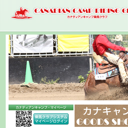
ナ
ビ
ゲ
ー
シ
ョ
ン
へ
コ
ン
テ
ン
ツ
へ