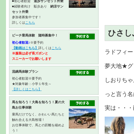
■初心者歓迎
速歩サンセット外乗
■経験者向け 駈歩あり
納涼サン
セット外乗
参加者募集中です！
詳しくは
こちら
ひさし
ビーチ乗馬体験 随時募集中！
初心者歓迎♪
※要予約
【動画はこちら】
詳しくは
こちら
ラドフィー
※服装は必ず長ズボンと
スニーカーで
お願いします
夢大地★グ
流鏑馬体験プラン
しおりちゃ
初心者歓迎※要予約
★対象年齢：小学１年生～
【詳しくはこちら】
っと言う名
馬を知ろう！大島を知ろう！夏の大
実は・・・
島お仕事体験
乗馬だけでなく、かわいい馬たちと
触れ合える大島牧場！
お仕事体験で、馬との距離を縮めよ
う！