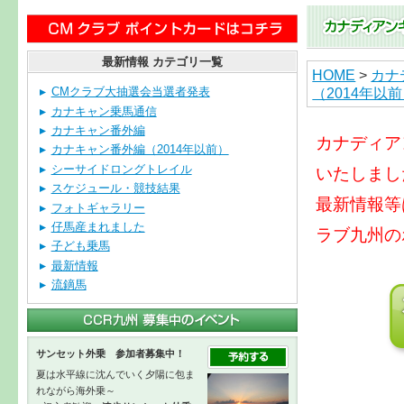
最新情報 カテゴリ一覧
HOME
>
カナ
（2014年以
CMクラブ大抽選会当選者発表
カナキャン乗馬通信
カナキャン番外編
カナディア
カナキャン番外編（2014年以前）
シーサイドロングトレイル
いたしまし
スケジュール・競技結果
最新情報等
フォトギャラリー
仔馬産まれました
ラブ九州の
子ども乗馬
最新情報
流鏑馬
サンセット外乗 参加者募集中！
夏は水平線に沈んでいく夕陽に包ま
れながら海外乗～