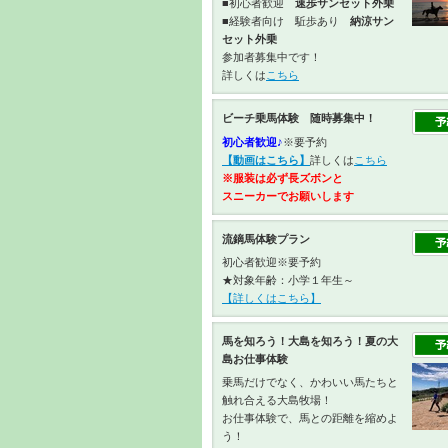
■初心者歓迎
速歩サンセット外乗
■経験者向け 駈歩あり
納涼サン
セット外乗
参加者募集中です！
詳しくは
こちら
ビーチ乗馬体験 随時募集中！
初心者歓迎♪
※要予約
【動画はこちら】
詳しくは
こちら
※服装は必ず長ズボンと
スニーカーで
お願いします
流鏑馬体験プラン
初心者歓迎※要予約
★対象年齢：小学１年生～
【詳しくはこちら】
馬を知ろう！大島を知ろう！夏の大
島お仕事体験
乗馬だけでなく、かわいい馬たちと
触れ合える大島牧場！
お仕事体験で、馬との距離を縮めよ
う！