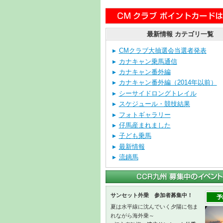
最新情報 カテゴリ一覧
CMクラブ大抽選会当選者発表
カナキャン乗馬通信
カナキャン番外編
カナキャン番外編（2014年以前）
シーサイドロングトレイル
スケジュール・競技結果
フォトギャラリー
仔馬産まれました
子ども乗馬
最新情報
流鏑馬
サンセット外乗 参加者募集中！
夏は水平線に沈んでいく夕陽に包ま
れながら海外乗～