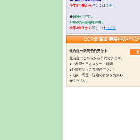
小学1年生から
詳しくは
コチラ
◆
日帰りプラン
17050円+保険料200円
小学3年生から
詳しくは
コチラ
北海道の乗馬予約受付中！
北海道はこちらから予約できます。
●ご希望の日とスタート時間
●外乗時間（ご希望のプラン）
●人数・馬歴・送迎の有無をお知ら
せください。