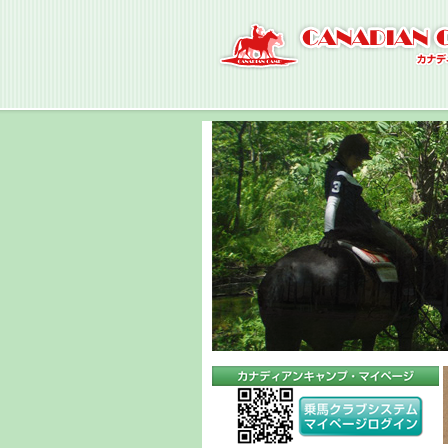
ナ
ビ
ゲ
ー
シ
ョ
ン
へ
コ
ン
テ
ン
ツ
へ