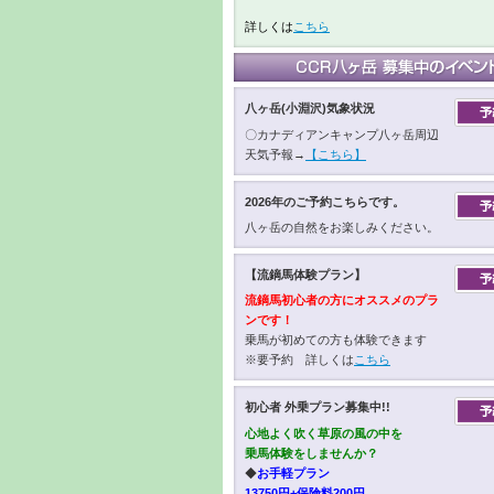
詳しくは
こちら
八ヶ岳(小淵沢)気象状況
〇カナディアンキャンプ八ヶ岳周辺
天気予報→
【こちら】
2026年のご予約こちらです。
八ヶ岳の自然をお楽しみください。
【流鏑馬体験プラン】
流鏑馬初心者の方にオススメのプラ
ンです！
乗馬が初めての方も体験できます
※要予約 詳しくは
こちら
初心者 外乗プラン募集中!!
心地よく吹く草原の風の中を
乗馬体験をしませんか？
◆
お手軽プラン
13750円+保険料200円