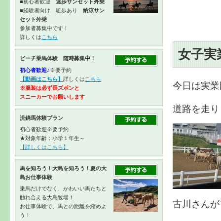
■初心者歓迎
速歩サンセット外乗
■経験者向け 駈歩あり
納涼サン
セット外乗
参加者募集中です！
詳しくは
こちら
女子実
ビーチ乗馬体験 随時募集中！
初心者歓迎♪
※要予約
【動画はこちら】
詳しくは
こちら
今日は実業
※服装は必ず長ズボンと
スニーカーで
お願いします
道路を走り
流鏑馬体験プラン
初心者歓迎※要予約
★対象年齢：小学１年生～
【詳しくはこちら】
馬を知ろう！大島を知ろう！夏の大
島お仕事体験
乗馬だけでなく、かわいい馬たちと
触れ合える大島牧場！
古川さんが
お仕事体験で、馬との距離を縮めよ
う！