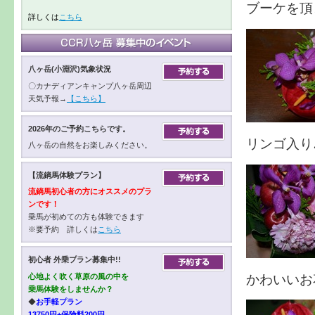
ブーケを頂
詳しくは
こちら
八ヶ岳(小淵沢)気象状況
〇カナディアンキャンプ八ヶ岳周辺
天気予報→
【こちら】
2026年のご予約こちらです。
リンゴ入り
八ヶ岳の自然をお楽しみください。
【流鏑馬体験プラン】
流鏑馬初心者の方にオススメのプラ
ンです！
乗馬が初めての方も体験できます
※要予約 詳しくは
こちら
初心者 外乗プラン募集中!!
かわいいお
心地よく吹く草原の風の中を
乗馬体験をしませんか？
◆
お手軽プラン
13750円+保険料200円