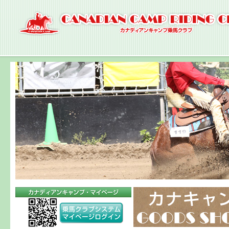
ナ
ビ
ゲ
ー
シ
ョ
ン
へ
コ
ン
テ
ン
ツ
へ