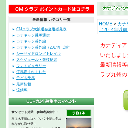
最新情報 カテゴリ一覧
HOME
>
カナ
（2014年以
CMクラブ大抽選会当選者発表
カナキャン乗馬通信
カナキャン番外編
カナディア
カナキャン番外編（2014年以前）
シーサイドロングトレイル
いたしまし
スケジュール・競技結果
最新情報等
フォトギャラリー
仔馬産まれました
ラブ九州の
子ども乗馬
最新情報
流鏑馬
サンセット外乗 参加者募集中！
夏は水平線に沈んでいく夕陽に包ま
れながら海外乗～