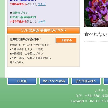
小学1年生から
詳しくは
コチラ
◆
日帰りプラン
17050円+保険料200円
小学3年生から
詳しくは
コチラ
食べれない
北海道の乗馬予約受付中！
北海道はこちらから予約できます。
●ご希望の日とスタート時間
●外乗時間（ご希望のプラン）
●人数・馬歴・送迎の有無をお知ら
せください。
カナディ
住所 : 〒811-3501 福岡
Copyright © 2026 CCR. Al