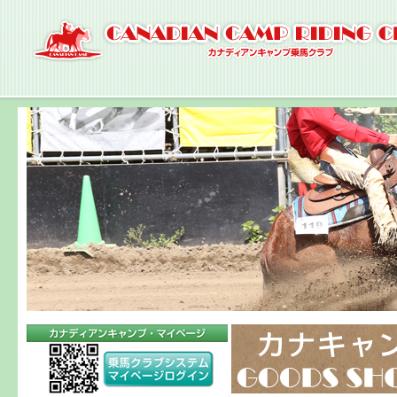
ナ
ビ
ゲ
ー
シ
ョ
ン
へ
コ
ン
テ
ン
ツ
へ