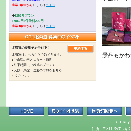
小学1年生から
詳しくは
コチラ
◆
日帰りプラン
17050円+保険料200円
小学3年生から
詳しくは
コチラ
北海道の乗馬予約受付中！
景品もかわ
北海道はこちらから予約できます。
●ご希望の日とスタート時間
●外乗時間（ご希望のプラン）
●人数・馬歴・送迎の有無をお知ら
せください。
カナディ
住所 : 〒811-3501 福岡