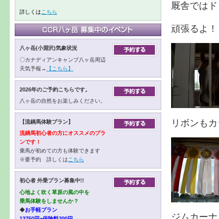
厩舎ではド
詳しくは
こちら
頑張るよ！
八ヶ岳(小淵沢)気象状況
〇カナディアンキャンプ八ヶ岳周辺
天気予報→
【こちら】
2026年のご予約こちらです。
八ヶ岳の自然をお楽しみください。
リボンもカ
【流鏑馬体験プラン】
流鏑馬初心者の方にオススメのプラ
ンです！
乗馬が初めての方も体験できます
※要予約 詳しくは
こちら
初心者 外乗プラン募集中!!
心地よく吹く草原の風の中を
乗馬体験をしませんか？
◆
お手軽プラン
ジムカーナ
13750円+保険料200円