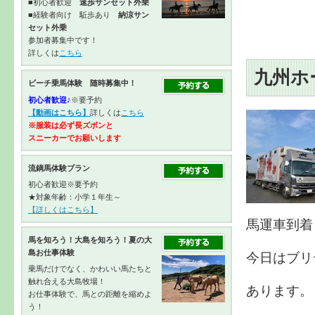
■初心者歓迎
速歩サンセット外乗
■経験者向け 駈歩あり
納涼サン
セット外乗
参加者募集中です！
詳しくは
こちら
九州ホ
ビーチ乗馬体験 随時募集中！
初心者歓迎♪
※要予約
【動画はこちら】
詳しくは
こちら
※服装は必ず長ズボンと
スニーカーで
お願いします
流鏑馬体験プラン
初心者歓迎※要予約
★対象年齢：小学１年生～
【詳しくはこちら】
馬運車到着
馬を知ろう！大島を知ろう！夏の大
島お仕事体験
今日はブリ
乗馬だけでなく、かわいい馬たちと
触れ合える大島牧場！
あります。
お仕事体験で、馬との距離を縮めよ
う！