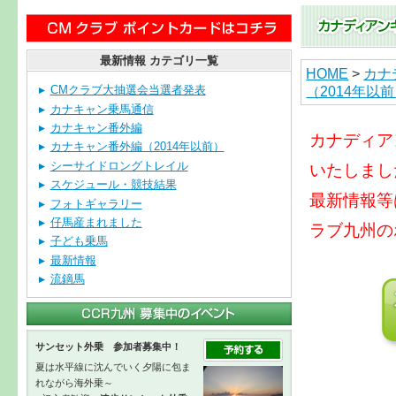
最新情報 カテゴリ一覧
HOME
>
カナ
（2014年以
CMクラブ大抽選会当選者発表
カナキャン乗馬通信
カナキャン番外編
カナディア
カナキャン番外編（2014年以前）
シーサイドロングトレイル
いたしまし
スケジュール・競技結果
最新情報等
フォトギャラリー
仔馬産まれました
ラブ九州の
子ども乗馬
最新情報
流鏑馬
サンセット外乗 参加者募集中！
夏は水平線に沈んでいく夕陽に包ま
れながら海外乗～