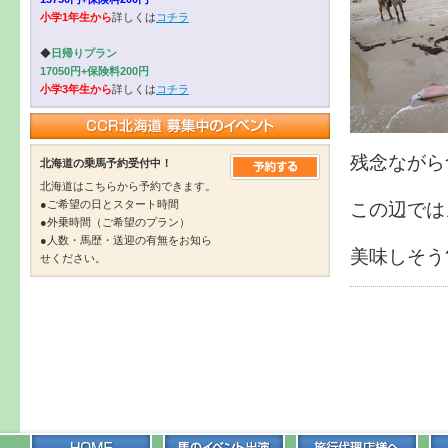
小学1年生から
詳しくは
コチラ
◆
日帰りプラン
17050円+保険料200円
小学3年生から
詳しくは
コチラ
残念ながら
北海道の乗馬予約受付中！
北海道はこちらから予約できます。
●ご希望の日とスタート時間
この辺では
●外乗時間（ご希望のプラン）
●人数・馬歴・送迎の有無をお知ら
美味しそう
せください。