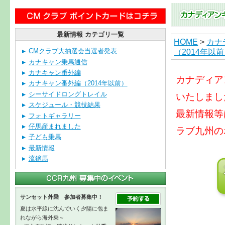
最新情報 カテゴリ一覧
HOME
>
カナ
（2014年以
CMクラブ大抽選会当選者発表
カナキャン乗馬通信
カナキャン番外編
カナディア
カナキャン番外編（2014年以前）
シーサイドロングトレイル
いたしまし
スケジュール・競技結果
最新情報等
フォトギャラリー
仔馬産まれました
ラブ九州の
子ども乗馬
最新情報
流鏑馬
サンセット外乗 参加者募集中！
夏は水平線に沈んでいく夕陽に包ま
れながら海外乗～