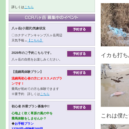
詳しくは
こちら
八ヶ岳(小淵沢)気象状況
〇カナディアンキャンプ八ヶ岳周辺
天気予報→
【こちら】
2026年のご予約こちらです。
イカも打ち
八ヶ岳の自然をお楽しみください。
【流鏑馬体験プラン】
流鏑馬初心者の方にオススメのプラ
ンです！
乗馬が初めての方も体験できます
※要予約 詳しくは
こちら
初心者 外乗プラン募集中!!
心地よく吹く草原の風の中を
これは僕た
乗馬体験をしませんか？
◆
お手軽プラン
13750円+保険料200円