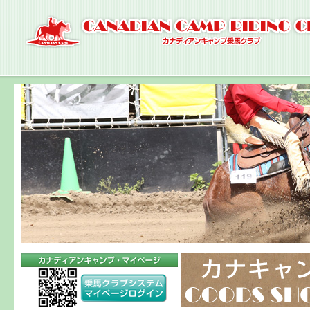
ナ
ビ
ゲ
ー
シ
ョ
ン
へ
コ
ン
テ
ン
ツ
へ