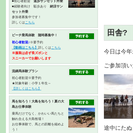
■初心者歓迎
速歩サンセット外乗
■経験者向け 駈歩あり
納涼サン
セット外乗
参加者募集中です！
詳しくは
こちら
田舎?
ビーチ乗馬体験 随時募集中！
初心者歓迎♪
※要予約
【動画はこちら】
詳しくは
こちら
今日は今年
※服装は必ず長ズボンと
スニーカーで
お願いします
ご参加頂い
流鏑馬体験プラン
初心者歓迎※要予約
★対象年齢：小学１年生～
【詳しくはこちら】
馬を知ろう！大島を知ろう！夏の大
島お仕事体験
乗馬だけでなく、かわいい馬たちと
触れ合える大島牧場！
お仕事体験で、馬との距離を縮めよ
途中にたぬ
う！