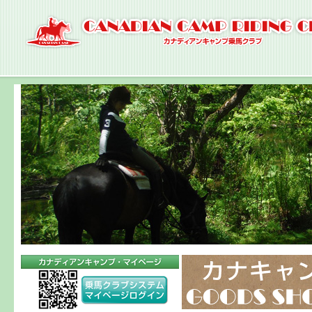
ナ
ビ
ゲ
ー
シ
ョ
ン
へ
コ
ン
テ
ン
ツ
へ