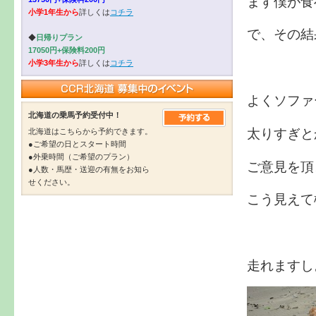
ます僕が食
小学1年生から
詳しくは
コチラ
で、その結
◆
日帰りプラン
17050円+保険料200円
小学3年生から
詳しくは
コチラ
よくソファ
北海道の乗馬予約受付中！
太りすぎと
北海道はこちらから予約できます。
●ご希望の日とスタート時間
●外乗時間（ご希望のプラン）
ご意見を頂
●人数・馬歴・送迎の有無をお知ら
せください。
こう見えて
走れますし