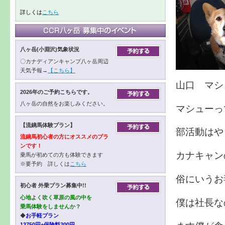
詳しくは
こちら
八ヶ岳(小淵沢)気象状況
〇カナディアンキャンプ八ヶ岳周辺
天気予報→
【こちら】
山口 マシ
2026年のご予約こちらです。
八ヶ岳の自然をお楽しみください。
マシューっ
【流鏑馬体験プラン】
部活動はや
流鏑馬初心者の方にオススメのプラ
ンです！
カナキャン
乗馬が初めての方も体験できます
※要予約 詳しくは
こちら
俗にいうお
初心者 外乗プラン募集中!!
心地よく吹く草原の風の中を
僕は社長な
乗馬体験をしませんか？
◆
お手軽プラン
13750円+保険料200円