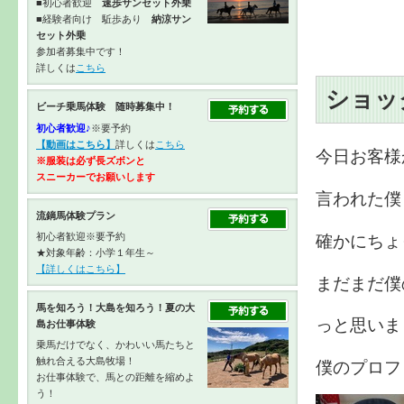
■初心者歓迎
速歩サンセット外乗
■経験者向け 駈歩あり
納涼サン
セット外乗
参加者募集中です！
詳しくは
こちら
ショッ
ビーチ乗馬体験 随時募集中！
初心者歓迎♪
※要予約
【動画はこちら】
詳しくは
こちら
今日お客様
※服装は必ず長ズボンと
スニーカーで
お願いします
言われた僕
流鏑馬体験プラン
確かにちょ
初心者歓迎※要予約
★対象年齢：小学１年生～
【詳しくはこちら】
まだまだ僕
馬を知ろう！大島を知ろう！夏の大
っと思いま
島お仕事体験
乗馬だけでなく、かわいい馬たちと
触れ合える大島牧場！
僕のプロフ
お仕事体験で、馬との距離を縮めよ
う！