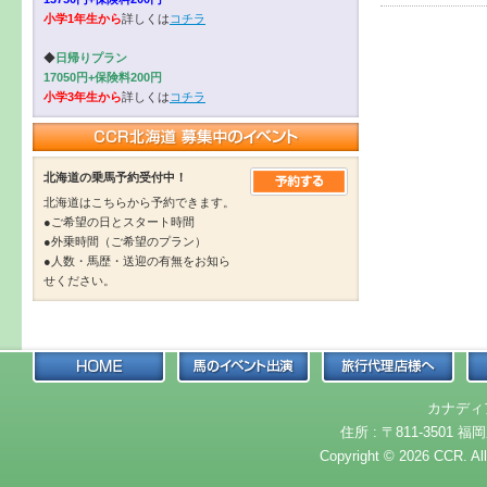
小学1年生から
詳しくは
コチラ
◆
日帰りプラン
17050円+保険料200円
小学3年生から
詳しくは
コチラ
北海道の乗馬予約受付中！
北海道はこちらから予約できます。
●ご希望の日とスタート時間
●外乗時間（ご希望のプラン）
●人数・馬歴・送迎の有無をお知ら
せください。
カナディ
住所 : 〒811-3501 福岡
Copyright © 2026 CCR. Al