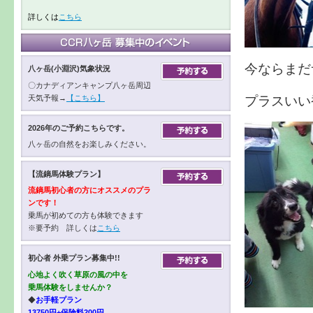
詳しくは
こちら
今ならまだ
八ヶ岳(小淵沢)気象状況
〇カナディアンキャンプ八ヶ岳周辺
プラスいい
天気予報→
【こちら】
2026年のご予約こちらです。
八ヶ岳の自然をお楽しみください。
【流鏑馬体験プラン】
流鏑馬初心者の方にオススメのプラ
ンです！
乗馬が初めての方も体験できます
※要予約 詳しくは
こちら
初心者 外乗プラン募集中!!
心地よく吹く草原の風の中を
乗馬体験をしませんか？
◆
お手軽プラン
13750円+保険料200円