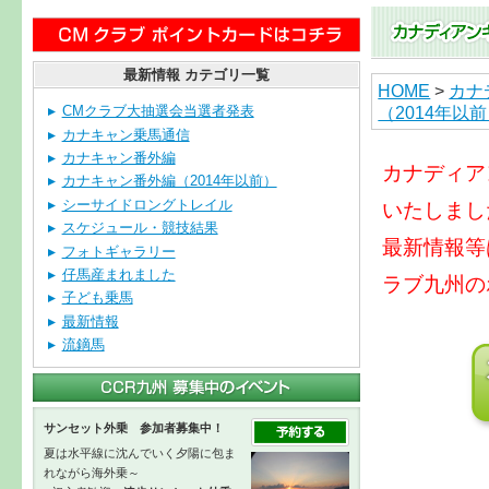
最新情報 カテゴリ一覧
HOME
>
カナ
（2014年以
CMクラブ大抽選会当選者発表
カナキャン乗馬通信
カナキャン番外編
カナディア
カナキャン番外編（2014年以前）
シーサイドロングトレイル
いたしまし
スケジュール・競技結果
最新情報等
フォトギャラリー
仔馬産まれました
ラブ九州の
子ども乗馬
最新情報
流鏑馬
サンセット外乗 参加者募集中！
夏は水平線に沈んでいく夕陽に包ま
れながら海外乗～