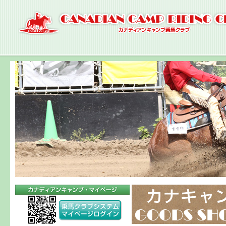
ナ
ビ
ゲ
ー
シ
ョ
ン
へ
コ
ン
テ
ン
ツ
へ