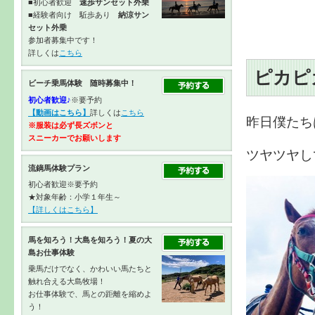
■初心者歓迎
速歩サンセット外乗
■経験者向け 駈歩あり
納涼サン
セット外乗
参加者募集中です！
詳しくは
こちら
ピカピ
ビーチ乗馬体験 随時募集中！
初心者歓迎♪
※要予約
【動画はこちら】
詳しくは
こちら
昨日僕たち
※服装は必ず長ズボンと
スニーカーで
お願いします
ツヤツヤし
流鏑馬体験プラン
初心者歓迎※要予約
★対象年齢：小学１年生～
【詳しくはこちら】
馬を知ろう！大島を知ろう！夏の大
島お仕事体験
乗馬だけでなく、かわいい馬たちと
触れ合える大島牧場！
お仕事体験で、馬との距離を縮めよ
う！