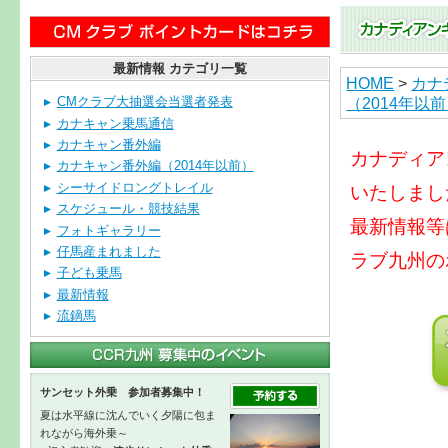
最新情報 カテゴリ一覧
HOME
>
カナ
（2014年以
CMクラブ大抽選会当選者発表
カナキャン乗馬通信
カナキャン番外編
カナディア
カナキャン番外編（2014年以前）
シーサイドロングトレイル
いたしまし
スケジュール・競技結果
最新情報等
フォトギャラリー
仔馬産まれました
ラブ九州の
子ども乗馬
最新情報
流鏑馬
サンセット外乗 参加者募集中！
夏は水平線に沈んでいく夕陽に包ま
れながら海外乗～