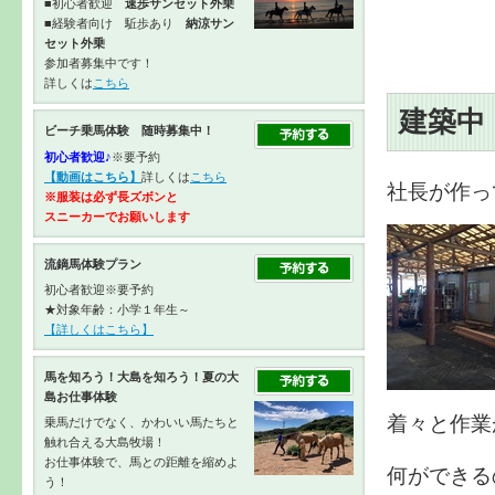
■初心者歓迎
速歩サンセット外乗
■経験者向け 駈歩あり
納涼サン
セット外乗
参加者募集中です！
詳しくは
こちら
建築中
ビーチ乗馬体験 随時募集中！
初心者歓迎♪
※要予約
【動画はこちら】
詳しくは
こちら
社長が作っ
※服装は必ず長ズボンと
スニーカーで
お願いします
流鏑馬体験プラン
初心者歓迎※要予約
★対象年齢：小学１年生～
【詳しくはこちら】
馬を知ろう！大島を知ろう！夏の大
島お仕事体験
着々と作業
乗馬だけでなく、かわいい馬たちと
触れ合える大島牧場！
お仕事体験で、馬との距離を縮めよ
何ができる
う！