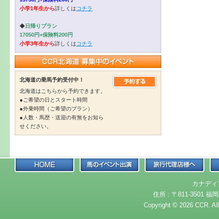
小学1年生から
詳しくは
コチラ
◆
日帰りプラン
17050円+保険料200円
小学3年生から
詳しくは
コチラ
北海道の乗馬予約受付中！
北海道はこちらから予約できます。
●ご希望の日とスタート時間
●外乗時間（ご希望のプラン）
●人数・馬歴・送迎の有無をお知ら
せください。
カナディ
住所 : 〒811-3501 福岡
Copyright © 2026 CCR. Al