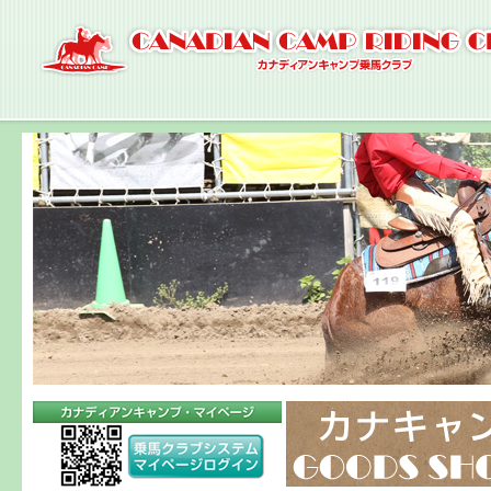
ナ
ビ
ゲ
ー
シ
ョ
ン
へ
コ
ン
テ
ン
ツ
へ