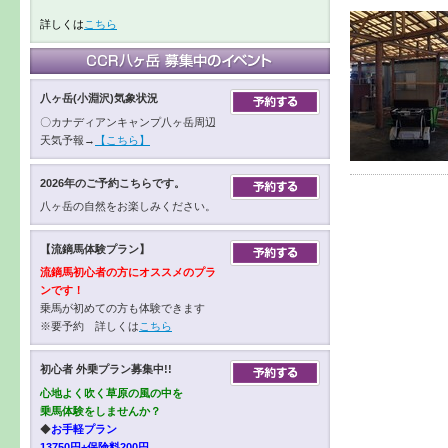
詳しくは
こちら
八ヶ岳(小淵沢)気象状況
〇カナディアンキャンプ八ヶ岳周辺
天気予報→
【こちら】
2026年のご予約こちらです。
八ヶ岳の自然をお楽しみください。
【流鏑馬体験プラン】
流鏑馬初心者の方にオススメのプラ
ンです！
乗馬が初めての方も体験できます
※要予約 詳しくは
こちら
初心者 外乗プラン募集中!!
心地よく吹く草原の風の中を
乗馬体験をしませんか？
◆
お手軽プラン
13750円+保険料200円