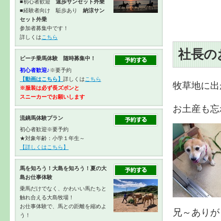
■初心者歓迎
速歩サンセット外乗
■経験者向け 駈歩あり
納涼サン
セット外乗
参加者募集中です！
詳しくは
こちら
社長の
ビーチ乗馬体験 随時募集中！
初心者歓迎♪
※要予約
【動画はこちら】
詳しくは
こちら
牧草地に出
※服装は必ず長ズボンと
スニーカーで
お願いします
お土産も忘
流鏑馬体験プラン
初心者歓迎※要予約
★対象年齢：小学１年生～
【詳しくはこちら】
馬を知ろう！大島を知ろう！夏の大
島お仕事体験
乗馬だけでなく、かわいい馬たちと
触れ合える大島牧場！
お仕事体験で、馬との距離を縮めよ
兄～ありが
う！