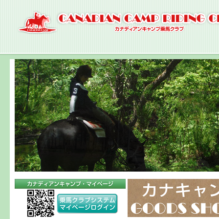
ナ
ビ
ゲ
ー
シ
ョ
ン
へ
コ
ン
テ
ン
ツ
へ