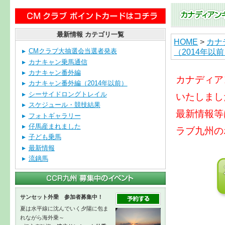
最新情報 カテゴリ一覧
HOME
>
カナ
（2014年以
CMクラブ大抽選会当選者発表
カナキャン乗馬通信
カナキャン番外編
カナディア
カナキャン番外編（2014年以前）
シーサイドロングトレイル
いたしまし
スケジュール・競技結果
最新情報等
フォトギャラリー
仔馬産まれました
ラブ九州の
子ども乗馬
最新情報
流鏑馬
サンセット外乗 参加者募集中！
夏は水平線に沈んでいく夕陽に包ま
れながら海外乗～