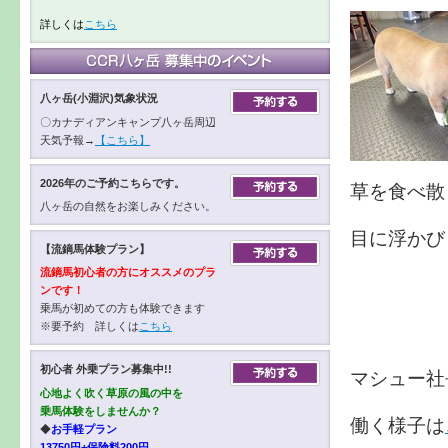
詳しくは
こちら
八ヶ岳(小淵沢)気象状況
〇カナディアンキャンプ八ヶ岳周辺
天気予報→
【こちら】
2026年のご予約こちらです。
草を食べ散
八ヶ岳の自然をお楽しみください。
目に浮かび
【流鏑馬体験プラン】
流鏑馬初心者の方にオススメのプラ
ンです！
乗馬が初めての方も体験できます
※要予約 詳しくは
こちら
初心者 外乗プラン募集中!!
マシュー社
心地よく吹く草原の風の中を
乗馬体験をしませんか？
働く様子は
◆
お手軽プラン
13750円+保険料200円