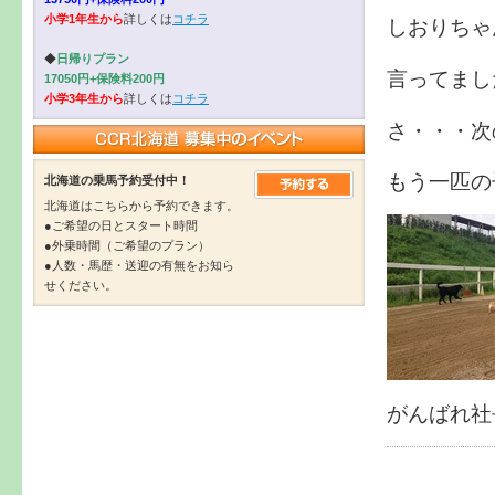
小学1年生から
詳しくは
コチラ
しおりちゃ
◆
日帰りプラン
言ってまし
17050円+保険料200円
小学3年生から
詳しくは
コチラ
さ・・・次
もう一匹の
北海道の乗馬予約受付中！
北海道はこちらから予約できます。
●ご希望の日とスタート時間
●外乗時間（ご希望のプラン）
●人数・馬歴・送迎の有無をお知ら
せください。
がんばれ社