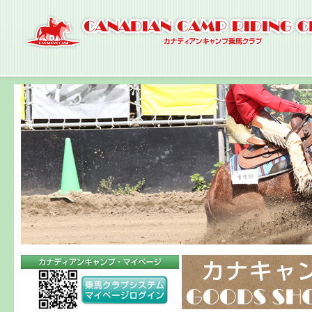
ナ
ビ
ゲ
ー
シ
ョ
ン
へ
コ
ン
テ
ン
ツ
へ