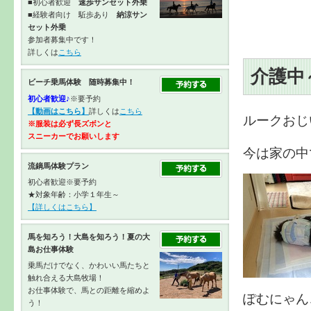
■初心者歓迎
速歩サンセット外乗
■経験者向け 駈歩あり
納涼サン
セット外乗
参加者募集中です！
詳しくは
こちら
介護中
ビーチ乗馬体験 随時募集中！
初心者歓迎♪
※要予約
【動画はこちら】
詳しくは
こちら
ルークおじ
※服装は必ず長ズボンと
スニーカーで
お願いします
今は家の中
流鏑馬体験プラン
初心者歓迎※要予約
★対象年齢：小学１年生～
【詳しくはこちら】
馬を知ろう！大島を知ろう！夏の大
島お仕事体験
乗馬だけでなく、かわいい馬たちと
触れ合える大島牧場！
お仕事体験で、馬との距離を縮めよ
ぽむにゃん
う！