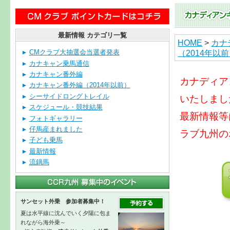
最新情報 カテゴリ一覧
HOME
>
カナ
（2014年以
CMクラブ大抽選会当選者発表
カナキャン乗馬通信
カナキャン番外編
カナディア
カナキャン番外編（2014年以前）
シーサイドロングトレイル
いたしまし
スケジュール・競技結果
最新情報等
フォトギャラリー
仔馬産まれました
ラブ九州の
子ども乗馬
最新情報
流鏑馬
サンセット外乗 参加者募集中！
夏は水平線に沈んでいく夕陽に包ま
れながら海外乗～