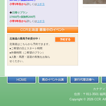
小学1年生から
詳しくは
コチラ
◆
日帰りプラン
17050円+保険料200円
小学3年生から
詳しくは
コチラ
北海道の乗馬予約受付中！
北海道はこちらから予約できます。
●ご希望の日とスタート時間
●外乗時間（ご希望のプラン）
●人数・馬歴・送迎の有無をお知ら
せください。
カナディ
住所 : 〒811-3501 福岡
Copyright © 2026 CCR. Al