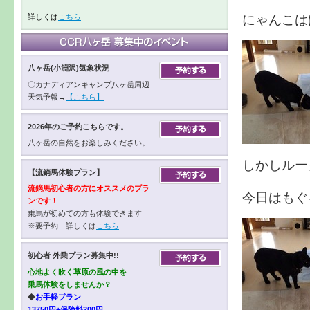
にゃんこは
詳しくは
こちら
八ヶ岳(小淵沢)気象状況
〇カナディアンキャンプ八ヶ岳周辺
天気予報→
【こちら】
2026年のご予約こちらです。
八ヶ岳の自然をお楽しみください。
しかしルー
【流鏑馬体験プラン】
流鏑馬初心者の方にオススメのプラ
今日はもぐる
ンです！
乗馬が初めての方も体験できます
※要予約 詳しくは
こちら
初心者 外乗プラン募集中!!
心地よく吹く草原の風の中を
乗馬体験をしませんか？
◆
お手軽プラン
13750円+保険料200円