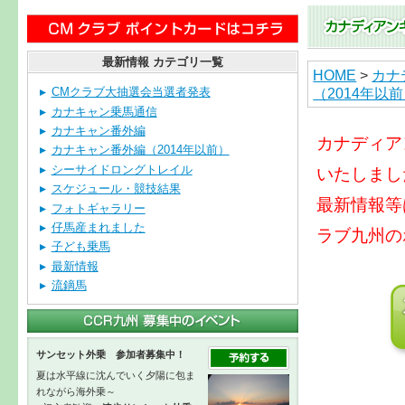
最新情報 カテゴリ一覧
HOME
>
カナ
（2014年以
CMクラブ大抽選会当選者発表
カナキャン乗馬通信
カナキャン番外編
カナディア
カナキャン番外編（2014年以前）
シーサイドロングトレイル
いたしまし
スケジュール・競技結果
最新情報等
フォトギャラリー
仔馬産まれました
ラブ九州の
子ども乗馬
最新情報
流鏑馬
サンセット外乗 参加者募集中！
夏は水平線に沈んでいく夕陽に包ま
れながら海外乗～