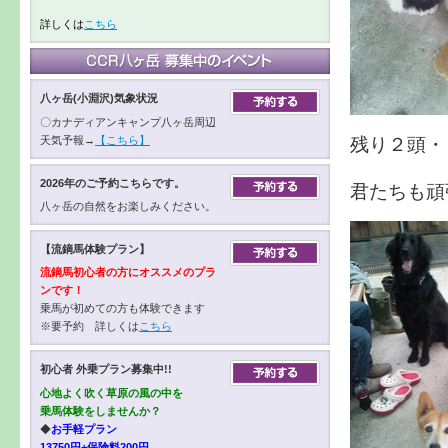
詳しくは
こちら
八ヶ岳(小淵沢)気象状況
〇カナディアンキャンプ八ヶ岳周辺
残り２頭・
天気予報→
【こちら】
2026年のご予約こちらです。
君たちも頑
八ヶ岳の自然をお楽しみください。
【流鏑馬体験プラン】
流鏑馬初心者の方にオススメのプラ
ンです！
乗馬が初めての方も体験できます
※要予約 詳しくは
こちら
初心者 外乗プラン募集中!!
心地よく吹く草原の風の中を
乗馬体験をしませんか？
◆
お手軽プラン
13750円+保険料200円