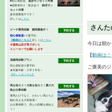
■初心者歓迎
速歩サンセット外乗
■経験者向け 駈歩あり
納涼サン
セット外乗
参加者募集中です！
詳しくは
こちら
さんた
ビーチ乗馬体験 随時募集中！
初心者歓迎♪
※要予約
【動画はこちら】
詳しくは
こちら
今日は朝か
※服装は必ず長ズボンと
スニーカーで
お願いします
【
動画はこ
流鏑馬体験プラン
ご褒美のジ
初心者歓迎※要予約
★対象年齢：小学１年生～
【詳しくはこちら】
馬を知ろう！大島を知ろう！夏の大
島お仕事体験
乗馬だけでなく、かわいい馬たちと
触れ合える大島牧場！
お仕事体験で、馬との距離を縮めよ
う！