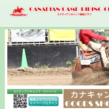
ナ
ビ
ゲ
ー
シ
ョ
ン
へ
コ
ン
テ
ン
ツ
へ