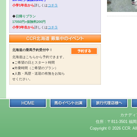
小学1年生から
詳しくは
コチラ
◆
日帰りプラン
17050円+保険料200円
小学3年生から
詳しくは
コチラ
北海道の乗馬予約受付中！
北海道はこちらから予約できます。
●ご希望の日とスタート時間
●外乗時間（ご希望のプラン）
●人数・馬歴・送迎の有無をお知ら
せください。
カナディ
住所 : 〒811-3501 福岡
Copyright © 2026 CCR. Al