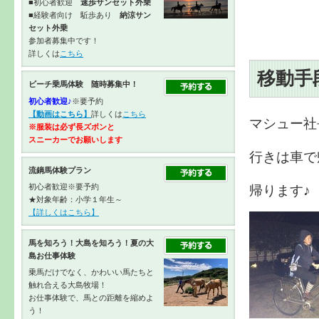
■初心者歓迎
速歩サンセット外乗
■経験者向け 駈歩あり
納涼サン
セット外乗
参加者募集中です！
詳しくは
こちら
移動手
ビーチ乗馬体験 随時募集中！
初心者歓迎♪
※要予約
【動画はこちら】
詳しくは
こちら
マシュー社
※服装は必ず長ズボンと
スニーカーで
お願いします
行きは車で
流鏑馬体験プラン
帰ります♪
初心者歓迎※要予約
★対象年齢：小学１年生～
【詳しくはこちら】
馬を知ろう！大島を知ろう！夏の大
島お仕事体験
乗馬だけでなく、かわいい馬たちと
触れ合える大島牧場！
お仕事体験で、馬との距離を縮めよ
う！