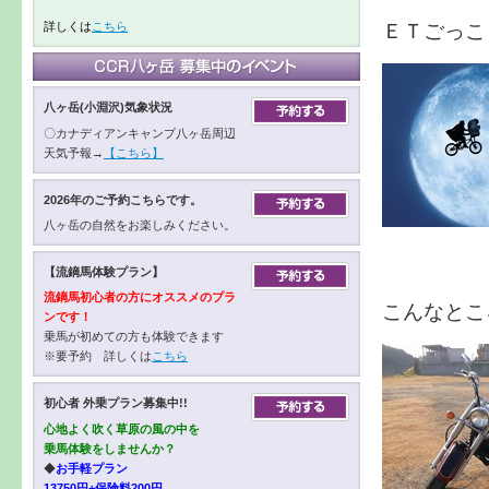
ＥＴごっこ
詳しくは
こちら
八ヶ岳(小淵沢)気象状況
〇カナディアンキャンプ八ヶ岳周辺
天気予報→
【こちら】
2026年のご予約こちらです。
八ヶ岳の自然をお楽しみください。
【流鏑馬体験プラン】
流鏑馬初心者の方にオススメのプラ
こんなとこ
ンです！
乗馬が初めての方も体験できます
※要予約 詳しくは
こちら
初心者 外乗プラン募集中!!
心地よく吹く草原の風の中を
乗馬体験をしませんか？
◆
お手軽プラン
13750円+保険料200円