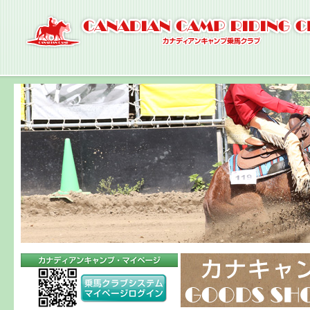
ナ
ビ
ゲ
ー
シ
ョ
ン
へ
コ
ン
テ
ン
ツ
へ