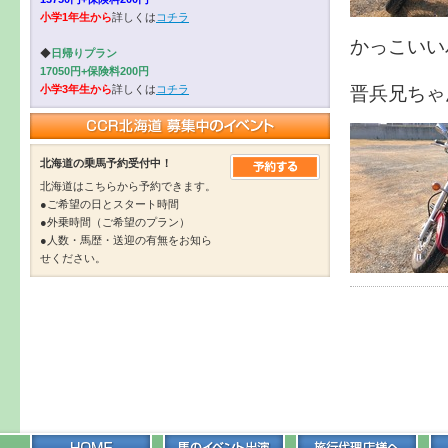
小学1年生から
詳しくは
コチラ
かっこいい
◆
日帰りプラン
17050円+保険料200円
晋兵兄ちゃ
小学3年生から
詳しくは
コチラ
北海道の乗馬予約受付中！
北海道はこちらから予約できます。
●ご希望の日とスタート時間
●外乗時間（ご希望のプラン）
●人数・馬歴・送迎の有無をお知ら
せください。