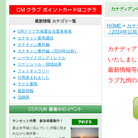
最新情報 カテゴリ一覧
HOME
>
カナ
（2014年以
CMクラブ大抽選会当選者発表
カナキャン乗馬通信
カナキャン番外編
カナディア
カナキャン番外編（2014年以前）
シーサイドロングトレイル
いたしまし
スケジュール・競技結果
最新情報等
フォトギャラリー
仔馬産まれました
ラブ九州の
子ども乗馬
最新情報
流鏑馬
サンセット外乗 参加者募集中！
夏は水平線に沈んでいく夕陽に包ま
れながら海外乗～