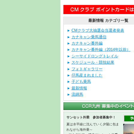
最新情報 カテゴリ一覧
CMクラブ大抽選会当選者発表
カナキャン乗馬通信
カナキャン番外編
カナキャン番外編（2014年以前）
シーサイドロングトレイル
スケジュール・競技結果
フォトギャラリー
仔馬産まれました
子ども乗馬
最新情報
流鏑馬
サンセット外乗 参加者募集中！
夏は水平線に沈んでいく夕陽に包ま
れながら海外乗～