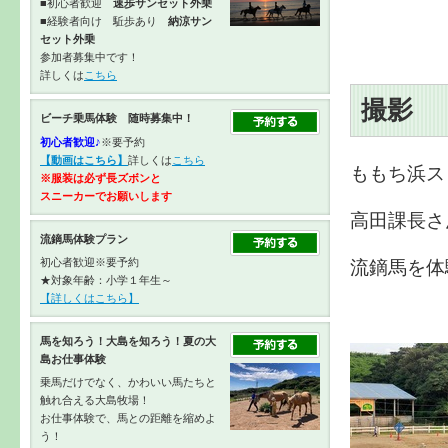
■初心者歓迎
速歩サンセット外乗
■経験者向け 駈歩あり
納涼サン
セット外乗
参加者募集中です！
詳しくは
こちら
撮影
ビーチ乗馬体験 随時募集中！
初心者歓迎♪
※要予約
【動画はこちら】
詳しくは
こちら
ももち浜ス
※服装は必ず長ズボンと
スニーカーで
お願いします
高田課長さ
流鏑馬体験プラン
流鏑馬を体
初心者歓迎※要予約
★対象年齢：小学１年生～
【詳しくはこちら】
馬を知ろう！大島を知ろう！夏の大
島お仕事体験
乗馬だけでなく、かわいい馬たちと
触れ合える大島牧場！
お仕事体験で、馬との距離を縮めよ
う！