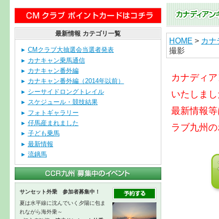
最新情報 カテゴリ一覧
HOME
>
カナ
撮影
CMクラブ大抽選会当選者発表
カナキャン乗馬通信
カナキャン番外編
カナディア
カナキャン番外編（2014年以前）
シーサイドロングトレイル
いたしまし
スケジュール・競技結果
最新情報等
フォトギャラリー
仔馬産まれました
ラブ九州の
子ども乗馬
最新情報
流鏑馬
サンセット外乗 参加者募集中！
夏は水平線に沈んでいく夕陽に包ま
れながら海外乗～