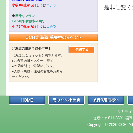
小学1年生から
詳しくは
コチラ
是非ご覧く
◆
日帰りプラン
17050円+保険料200円
小学3年生から
詳しくは
コチラ
北海道の乗馬予約受付中！
北海道はこちらから予約できます。
●ご希望の日とスタート時間
●外乗時間（ご希望のプラン）
●人数・馬歴・送迎の有無をお知ら
せください。
カナディ
住所 : 〒811-3501 福岡
Copyright © 2026 CCR. Al