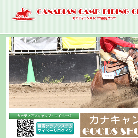
ナ
ビ
ゲ
ー
シ
ョ
ン
へ
コ
ン
テ
ン
ツ
へ