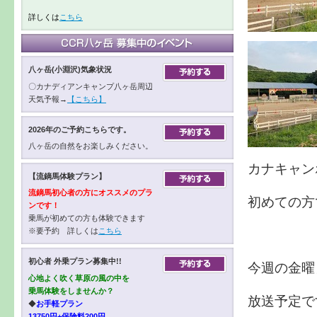
詳しくは
こちら
八ヶ岳(小淵沢)気象状況
〇カナディアンキャンプ八ヶ岳周辺
天気予報→
【こちら】
2026年のご予約こちらです。
八ヶ岳の自然をお楽しみください。
カナキャン
【流鏑馬体験プラン】
流鏑馬初心者の方にオススメのプラ
初めての方
ンです！
乗馬が初めての方も体験できます
※要予約 詳しくは
こちら
初心者 外乗プラン募集中!!
今週の金曜
心地よく吹く草原の風の中を
乗馬体験をしませんか？
放送予定で
◆
お手軽プラン
13750円+保険料200円