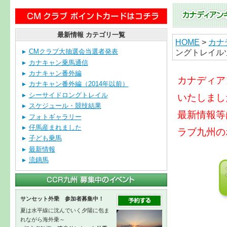
最新情報 カテゴリ一覧
HOME
>
カナ
ングトレイル
CMクラブ大抽選会当選者発表
カナキャン乗馬通信
カナキャン番外編
カナディア
カナキャン番外編（2014年以前）
シーサイドロングトレイル
いたしまし
スケジュール・競技結果
最新情報等
フォトギャラリー
仔馬産まれました
ラブ九州の
子ども乗馬
最新情報
流鏑馬
サンセット外乗 参加者募集中！
夏は水平線に沈んでいく夕陽に包ま
れながら海外乗～