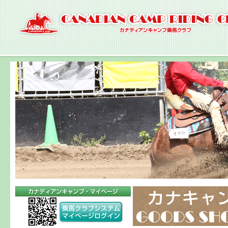
ナ
ビ
ゲ
ー
シ
ョ
ン
へ
コ
ン
テ
ン
ツ
へ