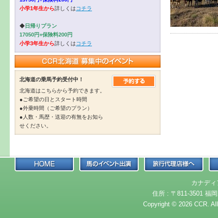
小学1年生から
詳しくは
コチラ
◆
日帰りプラン
17050円+保険料200円
小学3年生から
詳しくは
コチラ
北海道の乗馬予約受付中！
北海道はこちらから予約できます。
●ご希望の日とスタート時間
●外乗時間（ご希望のプラン）
●人数・馬歴・送迎の有無をお知ら
せください。
カナディ
住所 : 〒811-3501 福岡
Copyright © 2026 CCR. Al