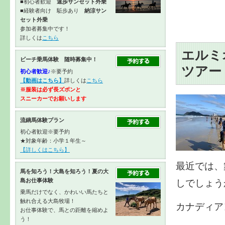
■初心者歓迎
速歩サンセット外乗
■経験者向け 駈歩あり
納涼サン
セット外乗
参加者募集中です！
詳しくは
こちら
エルミ
ビーチ乗馬体験 随時募集中！
ツアー
初心者歓迎♪
※要予約
【動画はこちら】
詳しくは
こちら
※服装は必ず長ズボンと
スニーカーで
お願いします
流鏑馬体験プラン
初心者歓迎※要予約
★対象年齢：小学１年生～
【詳しくはこちら】
最近では、
馬を知ろう！大島を知ろう！夏の大
島お仕事体験
しでしょう
乗馬だけでなく、かわいい馬たちと
触れ合える大島牧場！
カナディア
お仕事体験で、馬との距離を縮めよ
う！