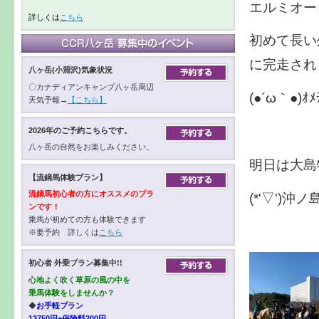
エルミオー
詳しくは
こちら
初めて長い
に完走され
八ヶ岳(小淵沢)気象状況
〇カナディアンキャンプ八ヶ岳周辺
(●´ω｀●)ｵﾒ
天気予報→
【こちら】
2026年のご予約こちらです。
八ヶ岳の自然をお楽しみください。
明日は大島
【流鏑馬体験プラン】
流鏑馬初心者の方にオススメのプラ
(*'▽')
ンです！
乗馬が初めての方も体験できます
※要予約 詳しくは
こちら
初心者 外乗プラン募集中!!
心地よく吹く草原の風の中を
乗馬体験をしませんか？
◆
お手軽プラン
13750円+保険料200円