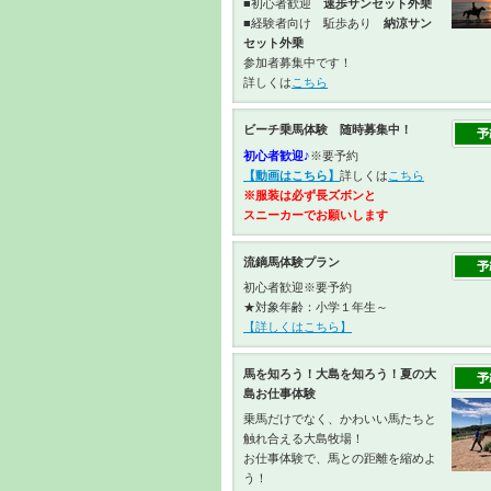
■初心者歓迎
速歩サンセット外乗
■経験者向け 駈歩あり
納涼サン
セット外乗
参加者募集中です！
詳しくは
こちら
ビーチ乗馬体験 随時募集中！
初心者歓迎♪
※要予約
【動画はこちら】
詳しくは
こちら
※服装は必ず長ズボンと
スニーカーで
お願いします
流鏑馬体験プラン
初心者歓迎※要予約
★対象年齢：小学１年生～
【詳しくはこちら】
馬を知ろう！大島を知ろう！夏の大
島お仕事体験
乗馬だけでなく、かわいい馬たちと
触れ合える大島牧場！
お仕事体験で、馬との距離を縮めよ
う！