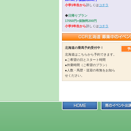
小学1年生から
詳しくは
コチラ
◆
日帰りプラン
17050円+保険料200円
小学3年生から
詳しくは
コチラ
北海道の乗馬予約受付中！
北海道はこちらから予約できます。
●ご希望の日とスタート時間
●外乗時間（ご希望のプラン）
●人数・馬歴・送迎の有無をお知ら
せください。