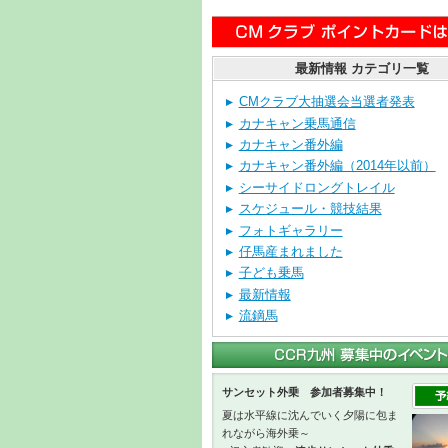
最新情報 カテゴリ一覧
CMクラブ大抽選会当選者発表
カナキャン乗馬通信
カナキャン番外編
カナキャン番外編（2014年以前）
シーサイドロングトレイル
スケジュール・競技結果
フォトギャラリー
仔馬産まれました
子ども乗馬
最新情報
流鏑馬
サンセット外乗 参加者募集中！
夏は水平線に沈んでいく夕陽に包ま
れながら海外乗～