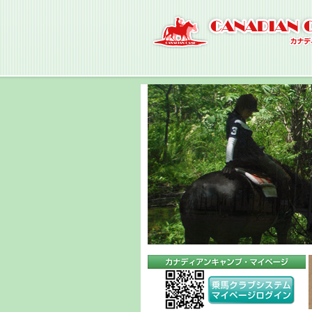
ナ
ビ
ゲ
ー
シ
ョ
ン
へ
コ
ン
テ
ン
ツ
へ