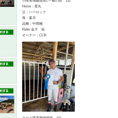
小障害飛越競技C一般の部 1位
Horse：星丸
父：ハーロック
母：葉月
品種：中間種
Rider:金子 拓
オーナー：CCR
クロス障害飛越競技 1位