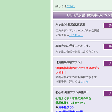
詳しくは
こちら
八ヶ岳(小淵沢)気象状況
〇カナディアンキャンプ八ヶ岳周辺
天気予報→
【こちら】
2026年のご予約こちらです。
八ヶ岳の自然をお楽しみください。
【流鏑馬体験プラン】
流鏑馬初心者の方にオススメのプラ
ンです！
乗馬が初めての方も体験できます
※要予約 詳しくは
こちら
初心者 外乗プラン募集中!!
心地よく吹く草原の風の中を
乗馬体験をしませんか？
◆
お手軽プラン
13750円+保険料200円