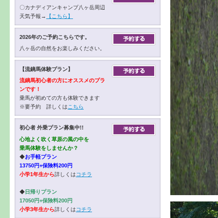
〇カナディアンキャンプ八ヶ岳周辺
天気予報→
【こちら】
2026年のご予約こちらです。
八ヶ岳の自然をお楽しみください。
【流鏑馬体験プラン】
流鏑馬初心者の方にオススメのプラ
ンです！
乗馬が初めての方も体験できます
※要予約 詳しくは
こちら
初心者 外乗プラン募集中!!
心地よく吹く草原の風の中を
乗馬体験をしませんか？
◆
お手軽プラン
13750円+保険料200円
小学1年生から
詳しくは
コチラ
◆
日帰りプラン
17050円+保険料200円
小学3年生から
詳しくは
コチラ