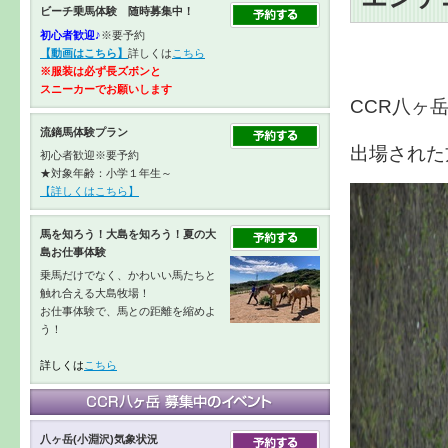
ビーチ乗馬体験 随時募集中！
初心者歓迎♪
※要予約
【動画はこちら】
詳しくは
こちら
※服装は必ず長ズボンと
スニーカーで
お願いします
CCR八ヶ
流鏑馬体験プラン
出場された
初心者歓迎※要予約
★対象年齢：小学１年生～
【詳しくはこちら】
馬を知ろう！大島を知ろう！夏の大
島お仕事体験
乗馬だけでなく、かわいい馬たちと
触れ合える大島牧場！
お仕事体験で、馬との距離を縮めよ
う！
詳しくは
こちら
八ヶ岳(小淵沢)気象状況