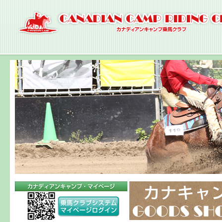
ナ
ビ
ゲ
ー
シ
ョ
ン
へ
コ
ン
テ
ン
ツ
へ