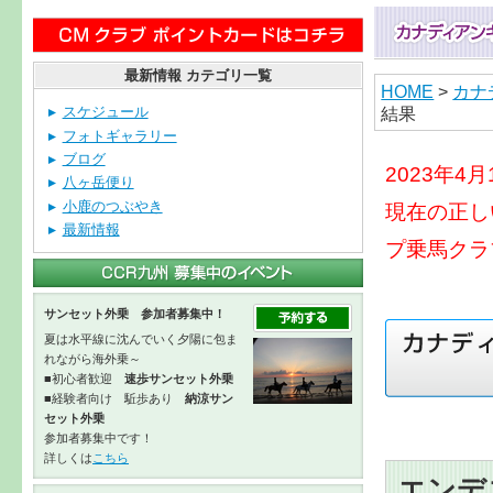
最新情報 カテゴリ一覧
HOME
>
カナ
結果
スケジュール
フォトギャラリー
ブログ
2023年
八ヶ岳便り
小鹿のつぶやき
現在の正し
最新情報
プ乗馬クラ
サンセット外乗 参加者募集中！
夏は水平線に沈んでいく夕陽に包ま
れながら海外乗～
■初心者歓迎
速歩サンセット外乗
■経験者向け 駈歩あり
納涼サン
セット外乗
参加者募集中です！
詳しくは
こちら
エンデ