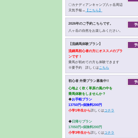
〇カナディアンキャンプ八ヶ岳周辺
天気予報→
【こちら】
2026年のご予約こちらです。
八ヶ岳の自然をお楽しみください。
【流鏑馬体験プラン】
流鏑馬初心者の方にオススメのプラ
ンです！
乗馬が初めての方も体験できます
※要予約 詳しくは
こちら
初心者 外乗プラン募集中!!
心地よく吹く草原の風の中を
乗馬体験をしませんか？
◆
お手軽プラン
13750円+保険料200円
小学1年生から
詳しくは
コチラ
◆
日帰りプラン
17050円+保険料200円
小学3年生から
詳しくは
コチラ