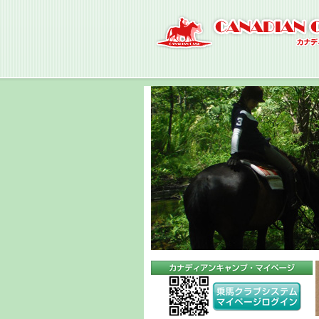
ナ
ビ
ゲ
ー
シ
ョ
ン
へ
コ
ン
テ
ン
ツ
へ