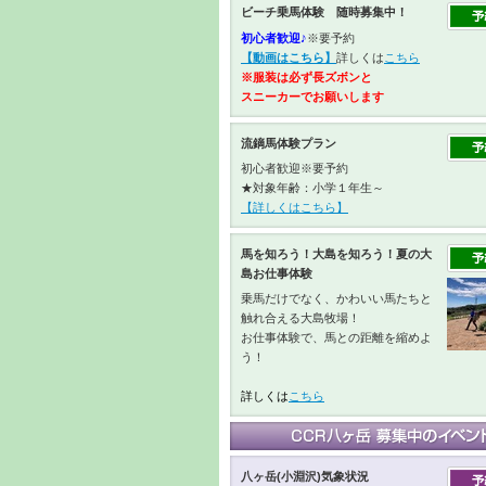
ビーチ乗馬体験 随時募集中！
初心者歓迎♪
※要予約
【動画はこちら】
詳しくは
こちら
※服装は必ず長ズボンと
スニーカーで
お願いします
流鏑馬体験プラン
初心者歓迎※要予約
★対象年齢：小学１年生～
【詳しくはこちら】
馬を知ろう！大島を知ろう！夏の大
島お仕事体験
乗馬だけでなく、かわいい馬たちと
触れ合える大島牧場！
お仕事体験で、馬との距離を縮めよ
う！
詳しくは
こちら
八ヶ岳(小淵沢)気象状況