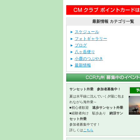
最新情報 カテゴリ一覧
スケジュール
フォトギャラリー
ブログ
八ヶ岳便り
小鹿のつぶやき
最新情報
サンセット外乗 参加者募集中！
夏は水平線に沈んでいく夕陽に包ま
れながら海外乗～
■初心者歓迎
速歩サンセット外乗
■経験者向け 駈歩あり
納涼サン
セット外乗
参加者募集中です！
詳しくは
こちら