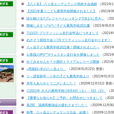
【八ヶ岳】 八ヶ岳エンデュランス馬術大会成績
（2021年
【2021年夏☆こども乗馬学校開催されました】
（2021年0
緑を駆ける!!プレジャートレッキング7/3(土)に空き。
（20
開催します＼(^o^)／子ども乗馬学校2021夏
（2021年05月
7/11(日) ブリティッシュ走行会申込につきまして
（2021年
めざそう競技大会☆7月ブリティッシュ走行会やります！
八ヶ岳子ども乗馬学校2021春！開催されました～
（2021
お客様の声\(^^)/ウェスタン走行会を開催しました
（2021
出てみませんか？小淵沢トライアルシリーズ開催
（2021
♪馬寝顔♪冬の八ヶ岳より。
（2021年01月22日 更新）
☆～謹賀新年～☆冬の子ども乗馬学校より
（2021年01月1
本年もありがとうございました！
（2020年12月31日 更新
◎2021年 大人の乗馬学校◎9月4日（土）・5日（日）
（20
【重要なお知らせ】ご予約・お問合せにつきまして
（202
第2回 流鏑馬勉強会お疲れさまでした！
（2020年12月0
秋季 八ヶ岳エンデュランス大会 結果！
（2020年11月0