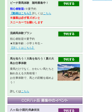
ビーチ乗馬体験 随時募集中！
初心者歓迎♪
※要予約
【動画はこちら】
詳しくは
こちら
※服装は必ず長ズボンと
スニーカーで
お願いします
流鏑馬体験プラン
初心者歓迎※要予約
★対象年齢：小学１年生～
【詳しくはこちら】
馬を知ろう！大島を知ろう！夏の大
島お仕事体験
乗馬だけでなく、かわいい馬たちと
触れ合える大島牧場！
お仕事体験で、馬との距離を縮めよ
う！
詳しくは
こちら
八ヶ岳(小淵沢)気象状況