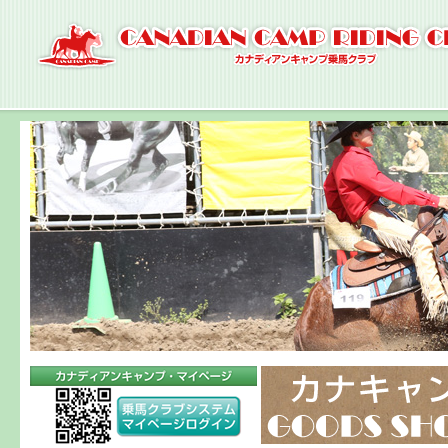
ナ
ビ
ゲ
ー
シ
ョ
ン
へ
コ
ン
テ
ン
ツ
へ