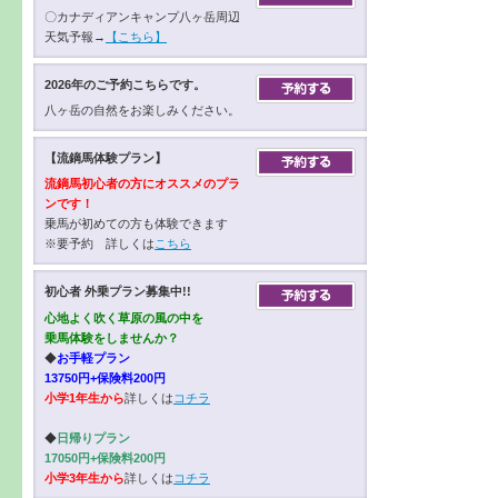
〇カナディアンキャンプ八ヶ岳周辺
天気予報→
【こちら】
2026年のご予約こちらです。
八ヶ岳の自然をお楽しみください。
【流鏑馬体験プラン】
流鏑馬初心者の方にオススメのプラ
ンです！
乗馬が初めての方も体験できます
※要予約 詳しくは
こちら
初心者 外乗プラン募集中!!
心地よく吹く草原の風の中を
乗馬体験をしませんか？
◆
お手軽プラン
13750円+保険料200円
小学1年生から
詳しくは
コチラ
◆
日帰りプラン
17050円+保険料200円
小学3年生から
詳しくは
コチラ