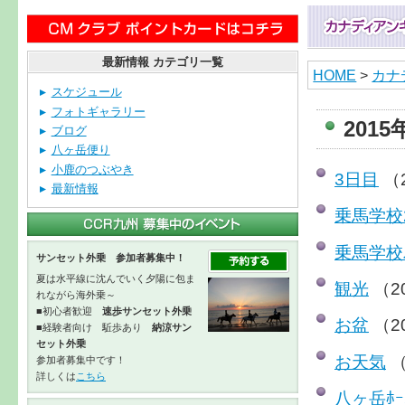
最新情報 カテゴリ一覧
HOME
>
カナ
スケジュール
フォトギャラリー
201
ブログ
八ヶ岳便り
小鹿のつぶやき
3日目
（2
最新情報
乗馬学校
乗馬学校
サンセット外乗 参加者募集中！
夏は水平線に沈んでいく夕陽に包ま
観光
（2
れながら海外乗～
■初心者歓迎
速歩サンセット外乗
お盆
（2
■経験者向け 駈歩あり
納涼サン
セット外乗
お天気
（
参加者募集中です！
詳しくは
こちら
八ヶ岳ﾎｰ