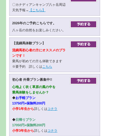
〇カナディアンキャンプ八ヶ岳周辺
天気予報→
【こちら】
2026年のご予約こちらです。
八ヶ岳の自然をお楽しみください。
【流鏑馬体験プラン】
流鏑馬初心者の方にオススメのプラ
ンです！
乗馬が初めての方も体験できます
※要予約 詳しくは
こちら
初心者 外乗プラン募集中!!
心地よく吹く草原の風の中を
乗馬体験をしませんか？
◆
お手軽プラン
13750円+保険料200円
小学1年生から
詳しくは
コチラ
◆
日帰りプラン
17050円+保険料200円
小学3年生から
詳しくは
コチラ