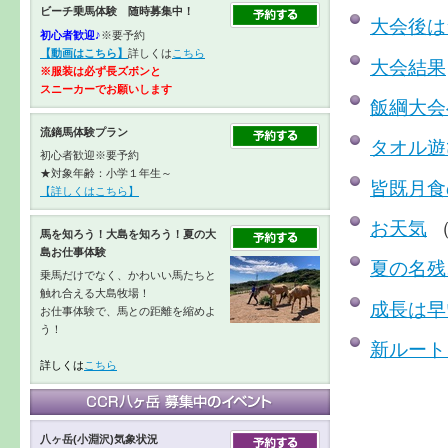
ビーチ乗馬体験 随時募集中！
大会後は
初心者歓迎♪
※要予約
【動画はこちら】
詳しくは
こちら
大会結果
※服装は必ず長ズボンと
スニーカーで
お願いします
飯綱大会
流鏑馬体験プラン
タオル遊
初心者歓迎※要予約
★対象年齢：小学１年生～
皆既月食
【詳しくはこちら】
お天気
（
馬を知ろう！大島を知ろう！夏の大
島お仕事体験
夏の名残
乗馬だけでなく、かわいい馬たちと
触れ合える大島牧場！
成長は早
お仕事体験で、馬との距離を縮めよ
う！
新ルート
詳しくは
こちら
八ヶ岳(小淵沢)気象状況