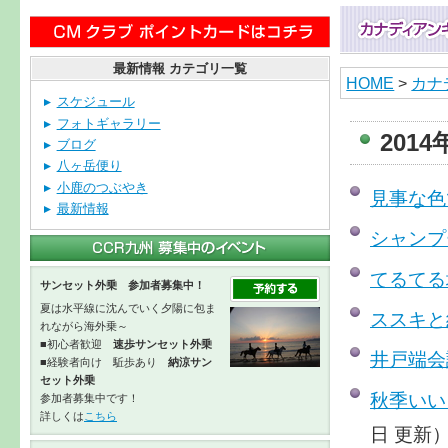
最新情報 カテゴリ一覧
HOME
>
カナ
スケジュール
フォトギャラリー
201
ブログ
八ヶ岳便り
小鹿のつぶやき
見事な色
最新情報
シャンプ
てるてる
サンセット外乗 参加者募集中！
夏は水平線に沈んでいく夕陽に包ま
ススキと
れながら海外乗～
■初心者歓迎
速歩サンセット外乗
井戸端会
■経験者向け 駈歩あり
納涼サン
セット外乗
秋季いい
参加者募集中です！
詳しくは
こちら
日 更新