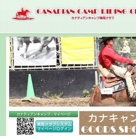
ナ
ビ
ゲ
ー
シ
ョ
ン
へ
コ
ン
テ
ン
ツ
へ