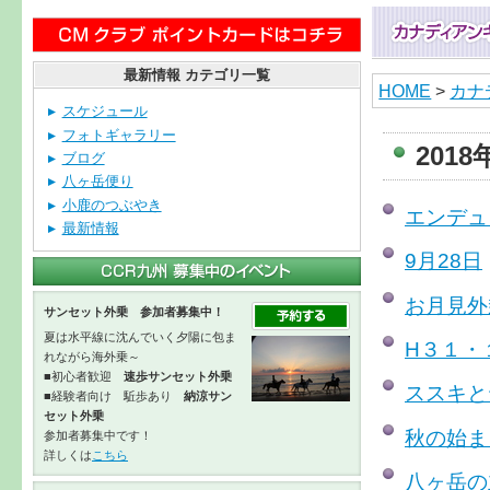
最新情報 カテゴリ一覧
HOME
>
カナ
スケジュール
フォトギャラリー
201
ブログ
八ヶ岳便り
小鹿のつぶやき
エンデュ
最新情報
9月28日
お月見外
サンセット外乗 参加者募集中！
夏は水平線に沈んでいく夕陽に包ま
H３１・
れながら海外乗～
■初心者歓迎
速歩サンセット外乗
ススキと
■経験者向け 駈歩あり
納涼サン
セット外乗
秋の始ま
参加者募集中です！
詳しくは
こちら
八ヶ岳の