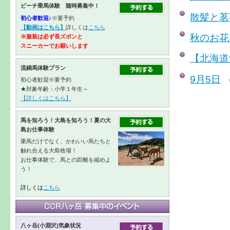
ビーチ乗馬体験 随時募集中！
散髪と茗
初心者歓迎♪
※要予約
【動画はこちら】
詳しくは
こちら
秋のお花
※服装は必ず長ズボンと
スニーカーで
お願いします
【北海道
流鏑馬体験プラン
9月5日
（
初心者歓迎※要予約
★対象年齢：小学１年生～
【詳しくはこちら】
馬を知ろう！大島を知ろう！夏の大
島お仕事体験
乗馬だけでなく、かわいい馬たちと
触れ合える大島牧場！
お仕事体験で、馬との距離を縮めよ
う！
詳しくは
こちら
八ヶ岳(小淵沢)気象状況