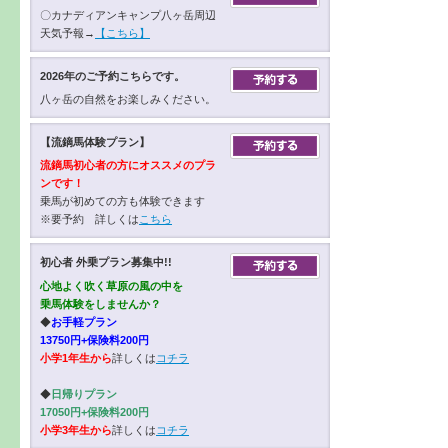
〇カナディアンキャンプ八ヶ岳周辺
天気予報→
【こちら】
2026年のご予約こちらです。
八ヶ岳の自然をお楽しみください。
【流鏑馬体験プラン】
流鏑馬初心者の方にオススメのプラ
ンです！
乗馬が初めての方も体験できます
※要予約 詳しくは
こちら
初心者 外乗プラン募集中!!
心地よく吹く草原の風の中を
乗馬体験をしませんか？
◆
お手軽プラン
13750円+保険料200円
小学1年生から
詳しくは
コチラ
◆
日帰りプラン
17050円+保険料200円
小学3年生から
詳しくは
コチラ