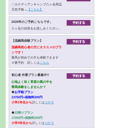
〇カナディアンキャンプ八ヶ岳周辺
天気予報→
【こちら】
2026年のご予約こちらです。
八ヶ岳の自然をお楽しみください。
【流鏑馬体験プラン】
流鏑馬初心者の方にオススメのプラ
ンです！
乗馬が初めての方も体験できます
※要予約 詳しくは
こちら
初心者 外乗プラン募集中!!
心地よく吹く草原の風の中を
乗馬体験をしませんか？
◆
お手軽プラン
13750円+保険料200円
小学1年生から
詳しくは
コチラ
◆
日帰りプラン
17050円+保険料200円
小学3年生から
詳しくは
コチラ