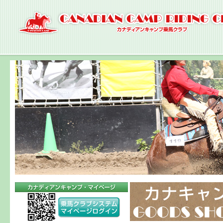
ナ
ビ
ゲ
ー
シ
ョ
ン
へ
コ
ン
テ
ン
ツ
へ