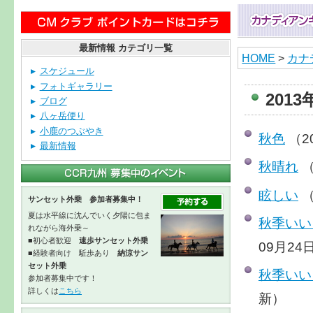
最新情報 カテゴリ一覧
HOME
>
カナ
スケジュール
フォトギャラリー
201
ブログ
八ヶ岳便り
小鹿のつぶやき
秋色
（2
最新情報
秋晴れ
（
眩しい
（
サンセット外乗 参加者募集中！
夏は水平線に沈んでいく夕陽に包ま
秋季いい
れながら海外乗～
■初心者歓迎
速歩サンセット外乗
09月24
■経験者向け 駈歩あり
納涼サン
セット外乗
秋季いい
参加者募集中です！
詳しくは
こちら
新）