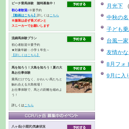
ビーチ乗馬体験 随時募集中！
月光下
（
初心者歓迎♪
※要予約
【動画はこちら】
詳しくは
こちら
中秋の名
※服装は必ず長ズボンと
スニーカーで
お願いします
子ども乗
流鏑馬体験プラン
台風一家
初心者歓迎※要予約
★対象年齢：小学１年生～
友情かな
【詳しくはこちら】
8月フォ
馬を知ろう！大島を知ろう！夏の大
島お仕事体験
9月に入
乗馬だけでなく、かわいい馬たちと
触れ合える大島牧場！
お仕事体験で、馬との距離を縮めよ
う！
詳しくは
こちら
八ヶ岳(小淵沢)気象状況