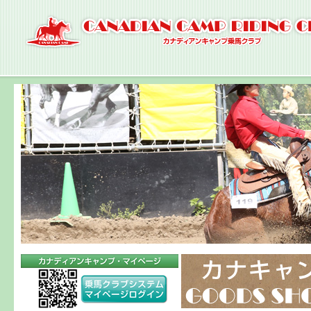
ナ
ビ
ゲ
ー
シ
ョ
ン
へ
コ
ン
テ
ン
ツ
へ