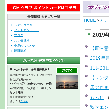
最新情報 カテゴリ一覧
HOME
>
カナ
スケジュール
フォトギャラリー
201
ブログ
八ヶ岳便り
小鹿のつぶやき
【鹿注意
最新情報
2019
11月23
サンセット外乗 参加者募集中！
夏は水平線に沈んでいく夕陽に包ま
【サンタ
れながら海外乗～
■初心者歓迎
速歩サンセット外乗
馬のおま
■経験者向け 駈歩あり
納涼サン
セット外乗
もみじ
（
参加者募集中です！
詳しくは
こちら
秋季エン