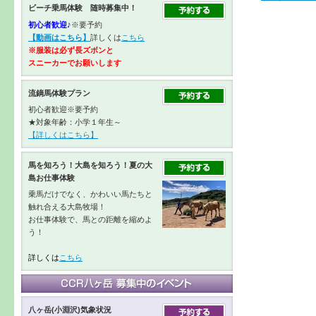
ビーチ乗馬体験 随時募集中！
初心者歓迎♪
※要予約
【動画はこちら】
詳しくは
こちら
※服装は必ず長ズボンと
スニーカーで
お願いします
流鏑馬体験プラン
初心者歓迎※要予約
★対象年齢：小学１年生～
【詳しくはこちら】
馬を知ろう！大島を知ろう！夏の大
島お仕事体験
乗馬だけでなく、かわいい馬たちと
触れ合える大島牧場！
お仕事体験で、馬との距離を縮めよ
う！
詳しくは
こちら
八ヶ岳(小淵沢)気象状況