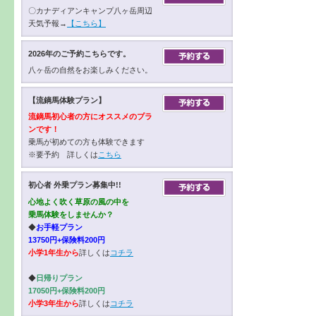
〇カナディアンキャンプ八ヶ岳周辺
天気予報→
【こちら】
2026年のご予約こちらです。
八ヶ岳の自然をお楽しみください。
【流鏑馬体験プラン】
流鏑馬初心者の方にオススメのプラ
ンです！
乗馬が初めての方も体験できます
※要予約 詳しくは
こちら
初心者 外乗プラン募集中!!
心地よく吹く草原の風の中を
乗馬体験をしませんか？
◆
お手軽プラン
13750円+保険料200円
小学1年生から
詳しくは
コチラ
◆
日帰りプラン
17050円+保険料200円
小学3年生から
詳しくは
コチラ