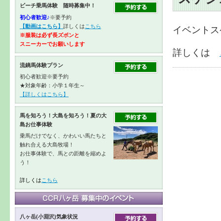
ビーチ乗馬体験 随時募集中！
初心者歓迎♪
※要予約
【動画はこちら】
詳しくは
こちら
イベントス
※服装は必ず長ズボンと
スニーカーで
お願いします
詳しくは
流鏑馬体験プラン
初心者歓迎※要予約
★対象年齢：小学１年生～
【詳しくはこちら】
馬を知ろう！大島を知ろう！夏の大
島お仕事体験
乗馬だけでなく、かわいい馬たちと
触れ合える大島牧場！
お仕事体験で、馬との距離を縮めよ
う！
詳しくは
こちら
八ヶ岳(小淵沢)気象状況