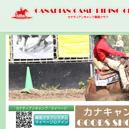
ナ
ビ
ゲ
ー
シ
ョ
ン
へ
コ
ン
テ
ン
ツ
へ