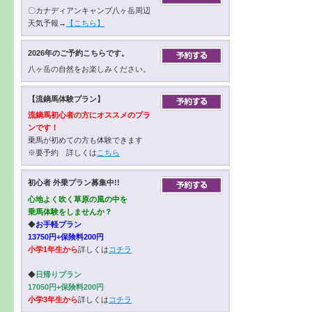
〇カナディアンキャンプ八ヶ岳周辺
天気予報→
【こちら】
2026年のご予約こちらです。
八ヶ岳の自然をお楽しみください。
【流鏑馬体験プラン】
流鏑馬初心者の方にオススメのプラ
ンです！
乗馬が初めての方も体験できます
※要予約 詳しくは
こちら
初心者 外乗プラン募集中!!
心地よく吹く草原の風の中を
乗馬体験をしませんか？
◆
お手軽プラン
13750円+保険料200円
小学1年生から
詳しくは
コチラ
◆
日帰りプラン
17050円+保険料200円
小学3年生から
詳しくは
コチラ