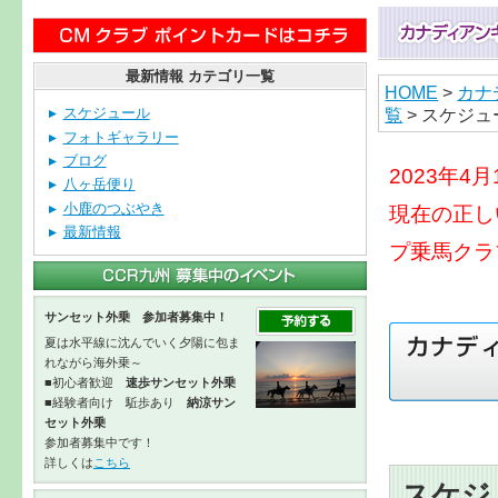
最新情報 カテゴリ一覧
HOME
>
カナ
覧
> スケジ
スケジュール
フォトギャラリー
ブログ
2023年
八ヶ岳便り
小鹿のつぶやき
現在の正し
最新情報
プ乗馬クラ
サンセット外乗 参加者募集中！
夏は水平線に沈んでいく夕陽に包ま
れながら海外乗～
■初心者歓迎
速歩サンセット外乗
■経験者向け 駈歩あり
納涼サン
セット外乗
参加者募集中です！
詳しくは
こちら
スケジ