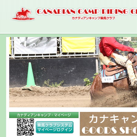
ナ
ビ
ゲ
ー
シ
ョ
ン
へ
コ
ン
テ
ン
ツ
へ