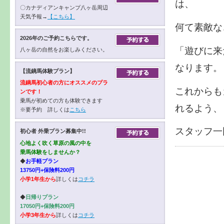
は、
〇カナディアンキャンプ八ヶ岳周辺
天気予報→
【こちら】
何て素敵な
2026年のご予約こちらです。
「遊びに来
八ヶ岳の自然をお楽しみください。
なります。
【流鏑馬体験プラン】
流鏑馬初心者の方にオススメのプラ
これからも
ンです！
乗馬が初めての方も体験できます
れるよう、
※要予約 詳しくは
こちら
スタッフ一
初心者 外乗プラン募集中!!
心地よく吹く草原の風の中を
乗馬体験をしませんか？
◆
お手軽プラン
13750円+保険料200円
小学1年生から
詳しくは
コチラ
◆
日帰りプラン
17050円+保険料200円
小学3年生から
詳しくは
コチラ