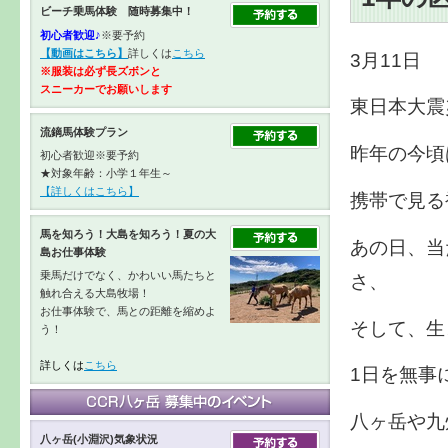
ビーチ乗馬体験 随時募集中！
初心者歓迎♪
※要予約
【動画はこちら】
詳しくは
こちら
3月11日
※服装は必ず長ズボンと
スニーカーで
お願いします
東日本大震
流鏑馬体験プラン
昨年の今頃
初心者歓迎※要予約
★対象年齢：小学１年生～
【詳しくはこちら】
携帯で見る
馬を知ろう！大島を知ろう！夏の大
あの日、当
島お仕事体験
乗馬だけでなく、かわいい馬たちと
さ、
触れ合える大島牧場！
お仕事体験で、馬との距離を縮めよ
そして、生
う！
詳しくは
こちら
1日を無事
八ヶ岳や九
八ヶ岳(小淵沢)気象状況