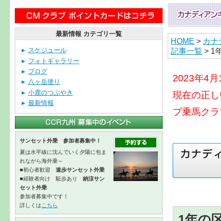
最新情報 カテゴリ一覧
HOME
>
カナ
記事一覧
> 
スケジュール
フォトギャラリー
ブログ
2023年
八ヶ岳便り
小鹿のつぶやき
現在の正し
最新情報
プ乗馬クラ
サンセット外乗 参加者募集中！
夏は水平線に沈んでいく夕陽に包ま
れながら海外乗～
■初心者歓迎
速歩サンセット外乗
■経験者向け 駈歩あり
納涼サン
セット外乗
参加者募集中です！
詳しくは
こちら
1年の