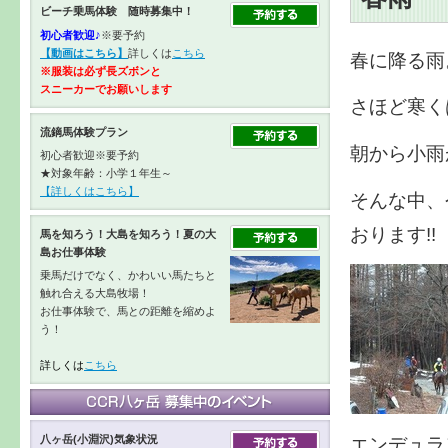
ビーチ乗馬体験 随時募集中！
初心者歓迎♪
※要予約
【動画はこちら】
詳しくは
こちら
春に降る雨
※服装は必ず長ズボンと
スニーカーで
お願いします
さほど寒く
流鏑馬体験プラン
朝から小雨
初心者歓迎※要予約
★対象年齢：小学１年生～
【詳しくはこちら】
そんな中、
おります!!
馬を知ろう！大島を知ろう！夏の大
島お仕事体験
乗馬だけでなく、かわいい馬たちと
触れ合える大島牧場！
お仕事体験で、馬との距離を縮めよ
う！
詳しくは
こちら
エンデュラ
八ヶ岳(小淵沢)気象状況