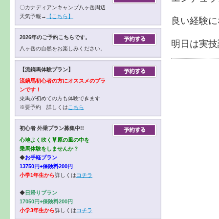
〇カナディアンキャンプ八ヶ岳周辺
天気予報→
【こちら】
良い経験に
2026年のご予約こちらです。
明日は実技
八ヶ岳の自然をお楽しみください。
【流鏑馬体験プラン】
流鏑馬初心者の方にオススメのプラ
ンです！
乗馬が初めての方も体験できます
※要予約 詳しくは
こちら
初心者 外乗プラン募集中!!
心地よく吹く草原の風の中を
乗馬体験をしませんか？
◆
お手軽プラン
13750円+保険料200円
小学1年生から
詳しくは
コチラ
◆
日帰りプラン
17050円+保険料200円
小学3年生から
詳しくは
コチラ