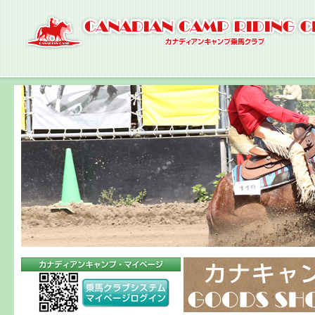
ナ
ビ
ゲ
ー
シ
ョ
ン
へ
コ
ン
テ
ン
ツ
へ