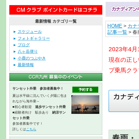
最新情報 カテゴリ一覧
HOME
>
カナ
記事一覧
> 春
スケジュール
フォトギャラリー
ブログ
2023年
八ヶ岳便り
小鹿のつぶやき
現在の正し
最新情報
プ乗馬クラ
サンセット外乗 参加者募集中！
夏は水平線に沈んでいく夕陽に包ま
れながら海外乗～
■初心者歓迎
速歩サンセット外乗
■経験者向け 駈歩あり
納涼サン
セット外乗
参加者募集中です！
詳しくは
こちら
春雨・・