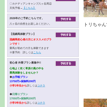
〇カナディアンキャンプ八ヶ岳周辺
天気予報→
【こちら】
2026年のご予約こちらです。
トリちゃん
八ヶ岳の自然をお楽しみください。
【流鏑馬体験プラン】
流鏑馬初心者の方にオススメのプラ
ンです！
乗馬が初めての方も体験できます
※要予約 詳しくは
こちら
初心者 外乗プラン募集中!!
心地よく吹く草原の風の中を
乗馬体験をしませんか？
◆
お手軽プラン
13750円+保険料200円
小学1年生から
詳しくは
コチラ
◆
日帰りプラン
17050円+保険料200円
小学3年生から
詳しくは
コチラ