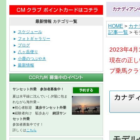
最新情報 カテゴリ一覧
HOME
>
カナ
記事一覧
> 
スケジュール
フォトギャラリー
ブログ
2023年
八ヶ岳便り
小鹿のつぶやき
現在の正し
最新情報
プ乗馬クラ
サンセット外乗 参加者募集中！
夏は水平線に沈んでいく夕陽に包ま
れながら海外乗～
■初心者歓迎
速歩サンセット外乗
■経験者向け 駈歩あり
納涼サン
セット外乗
参加者募集中です！
詳しくは
こちら
モデル