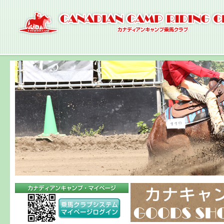
ナ
ビ
ゲ
ー
シ
ョ
ン
へ
コ
ン
テ
ン
ツ
へ