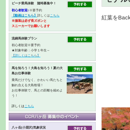
ビーチ乗馬体験 随時募集中！
初心者歓迎♪
※要予約
【動画はこちら】
詳しくは
こちら
紅葉をBac
※服装は必ず長ズボンと
スニーカーで
お願いします
流鏑馬体験プラン
初心者歓迎※要予約
★対象年齢：小学１年生～
【詳しくはこちら】
馬を知ろう！大島を知ろう！夏の大
島お仕事体験
乗馬だけでなく、かわいい馬たちと
触れ合える大島牧場！
お仕事体験で、馬との距離を縮めよ
う！
詳しくは
こちら
八ヶ岳(小淵沢)気象状況