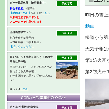
ビーチ乗馬体験 随時募集中！
初心者歓迎♪
※要予約
【動画はこちら】
詳しくは
こちら
昨日の雪上
※服装は必ず長ズボンと
スニーカーで
お願いします
動画
流鏑馬体験プラン
棒道から第
初心者歓迎※要予約
★対象年齢：小学１年生～
【詳しくはこちら】
天気予報は
馬を知ろう！大島を知ろう！夏の大
第1防火帯
島お仕事体験
乗馬だけでなく、かわいい馬たちと
第2防火帯
触れ合える大島牧場！
お仕事体験で、馬との距離を縮めよ
う！
詳しくは
こちら
八ヶ岳(小淵沢)気象状況