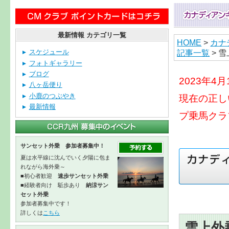
最新情報 カテゴリ一覧
HOME
>
カナ
記事一覧
> 
スケジュール
フォトギャラリー
ブログ
2023年
八ヶ岳便り
小鹿のつぶやき
現在の正し
最新情報
プ乗馬クラ
サンセット外乗 参加者募集中！
夏は水平線に沈んでいく夕陽に包ま
れながら海外乗～
■初心者歓迎
速歩サンセット外乗
■経験者向け 駈歩あり
納涼サン
セット外乗
参加者募集中です！
詳しくは
こちら
雪上外