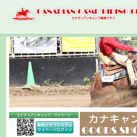
ナ
ビ
ゲ
ー
シ
ョ
ン
へ
コ
ン
テ
ン
ツ
へ