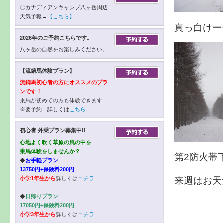
〇カナディアンキャンプ八ヶ岳周辺
天気予報→
【こちら】
真っ白けー
2026年のご予約こちらです。
八ヶ岳の自然をお楽しみください。
【流鏑馬体験プラン】
流鏑馬初心者の方にオススメのプラ
ンです！
乗馬が初めての方も体験できます
※要予約 詳しくは
こちら
初心者 外乗プラン募集中!!
心地よく吹く草原の風の中を
乗馬体験をしませんか？
第2防火帯
◆
お手軽プラン
13750円+保険料200円
来週はお天
小学1年生から
詳しくは
コチラ
◆
日帰りプラン
17050円+保険料200円
小学3年生から
詳しくは
コチラ