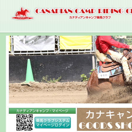
ナ
ビ
ゲ
ー
シ
ョ
ン
へ
コ
ン
テ
ン
ツ
へ