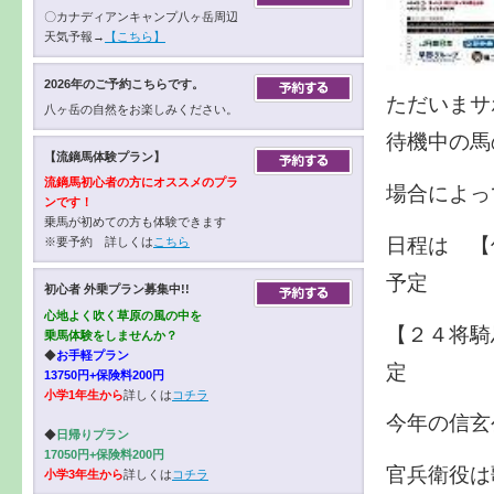
〇カナディアンキャンプ八ヶ岳周辺
天気予報→
【こちら】
2026年のご予約こちらです。
ただいまサ
八ヶ岳の自然をお楽しみください。
待機中の馬
【流鏑馬体験プラン】
流鏑馬初心者の方にオススメのプラ
場合によっ
ンです！
乗馬が初めての方も体験できます
日程は 【
※要予約 詳しくは
こちら
予定
初心者 外乗プラン募集中!!
心地よく吹く草原の風の中を
【２４将騎
乗馬体験をしませんか？
◆
お手軽プラン
定
13750円+保険料200円
小学1年生から
詳しくは
コチラ
今年の信玄
◆
日帰りプラン
17050円+保険料200円
官兵衛役は
小学3年生から
詳しくは
コチラ