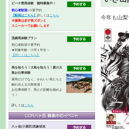
ビーチ乗馬体験 随時募集中！
初心者歓迎♪
※要予約
【動画はこちら】
詳しくは
こちら
今年も山梨
※服装は必ず長ズボンと
スニーカーで
お願いします
流鏑馬体験プラン
初心者歓迎※要予約
★対象年齢：小学１年生～
【詳しくはこちら】
馬を知ろう！大島を知ろう！夏の大
島お仕事体験
乗馬だけでなく、かわいい馬たちと
触れ合える大島牧場！
お仕事体験で、馬との距離を縮めよ
う！
詳しくは
こちら
八ヶ岳(小淵沢)気象状況