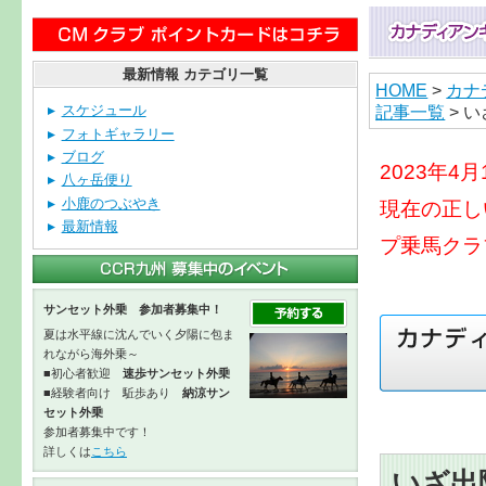
最新情報 カテゴリ一覧
HOME
>
カナ
記事一覧
> 
スケジュール
フォトギャラリー
ブログ
2023年
八ヶ岳便り
小鹿のつぶやき
現在の正し
最新情報
プ乗馬クラ
サンセット外乗 参加者募集中！
夏は水平線に沈んでいく夕陽に包ま
れながら海外乗～
■初心者歓迎
速歩サンセット外乗
■経験者向け 駈歩あり
納涼サン
セット外乗
参加者募集中です！
詳しくは
こちら
いざ出