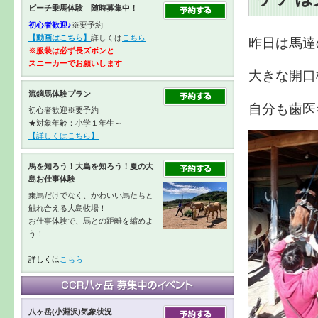
ビーチ乗馬体験 随時募集中！
初心者歓迎♪
※要予約
【動画はこちら】
詳しくは
こちら
昨日は馬達
※服装は必ず長ズボンと
スニーカーで
お願いします
大きな開口
流鏑馬体験プラン
自分も歯医
初心者歓迎※要予約
★対象年齢：小学１年生～
【詳しくはこちら】
馬を知ろう！大島を知ろう！夏の大
島お仕事体験
乗馬だけでなく、かわいい馬たちと
触れ合える大島牧場！
お仕事体験で、馬との距離を縮めよ
う！
詳しくは
こちら
八ヶ岳(小淵沢)気象状況