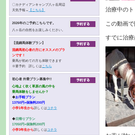
〇カナディアンキャンプ八ヶ岳周辺
治療中のト
天気予報→
【こちら】
この動画で
2026年のご予約こちらです。
八ヶ岳の自然をお楽しみください。
すでに治療
【流鏑馬体験プラン】
流鏑馬初心者の方にオススメのプラ
ンです！
乗馬が初めての方も体験できます
※要予約 詳しくは
こちら
初心者 外乗プラン募集中!!
心地よく吹く草原の風の中を
乗馬体験をしませんか？
◆
お手軽プラン
13750円+保険料200円
小学1年生から
詳しくは
コチラ
◆
日帰りプラン
17050円+保険料200円
小学3年生から
詳しくは
コチラ