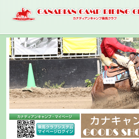
ナ
ビ
ゲ
ー
シ
ョ
ン
へ
コ
ン
テ
ン
ツ
へ