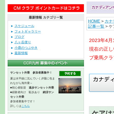
最新情報 カテゴリ一覧
HOME
>
カナ
記事一覧
> 
スケジュール
フォトギャラリー
ブログ
2023年
八ヶ岳便り
小鹿のつぶやき
現在の正し
最新情報
プ乗馬クラ
サンセット外乗 参加者募集中！
夏は水平線に沈んでいく夕陽に包ま
れながら海外乗～
■初心者歓迎
速歩サンセット外乗
■経験者向け 駈歩あり
納涼サン
セット外乗
参加者募集中です！
詳しくは
こちら
ケアは