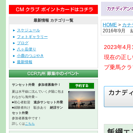
最新情報 カテゴリ一覧
HOME
>
カナ
2016年9月 
スケジュール
フォトギャラリー
ブログ
2023年
八ヶ岳便り
小鹿のつぶやき
現在の正し
最新情報
プ乗馬クラ
サンセット外乗 参加者募集中！
夏は水平線に沈んでいく夕陽に包ま
れながら海外乗～
■初心者歓迎
速歩サンセット外乗
■経験者向け 駈歩あり
納涼サン
セット外乗
参加者募集中です！
詳しくは
こちら
飯綱エ