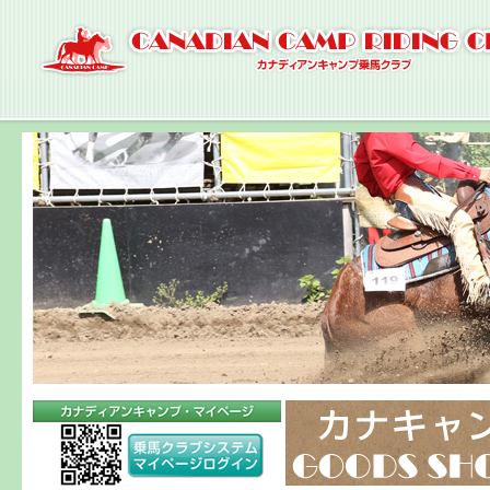
ナ
ビ
ゲ
ー
シ
ョ
ン
へ
コ
ン
テ
ン
ツ
へ