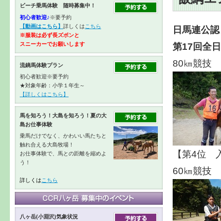
ビーチ乗馬体験 随時募集中！
初心者歓迎♪
※要予約
【動画はこちら】
詳しくは
こちら
日馬連公認
※服装は必ず長ズボンと
第17回全
スニーカーで
お願いします
80㎞競技
流鏑馬体験プラン
初心者歓迎※要予約
★対象年齢：小学１年生～
【詳しくはこちら】
馬を知ろう！大島を知ろう！夏の大
島お仕事体験
乗馬だけでなく、かわいい馬たちと
触れ合える大島牧場！
【第4位 
お仕事体験で、馬との距離を縮めよ
う！
60㎞競技
詳しくは
こちら
八ヶ岳(小淵沢)気象状況