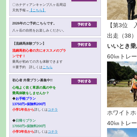
〇カナディアンキャンプ八ヶ岳周辺
天気予報→
【こちら】
2026年のご予約こちらです。
【第3位 
八ヶ岳の自然をお楽しみください。
出走（38
）
【流鏑馬体験プラン】
いいとき乗
流鏑馬初心者の方にオススメのプラ
60㎞トレ
ンです！
乗馬が初めての方も体験できます
※要予約 詳しくは
こちら
初心者 外乗プラン募集中!!
心地よく吹く草原の風の中を
乗馬体験をしませんか？
◆
お手軽プラン
13750円+保険料200円
小学1年生から
詳しくは
コチラ
ホワイトホ
◆
日帰りプラン
40㎞トレ
17050円+保険料200円
小学3年生から
詳しくは
コチラ