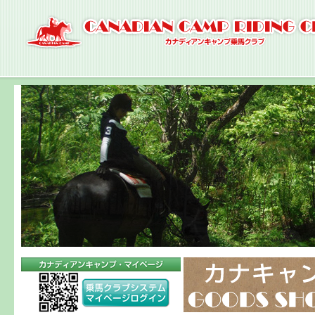
ナ
ビ
ゲ
ー
シ
ョ
ン
へ
コ
ン
テ
ン
ツ
へ