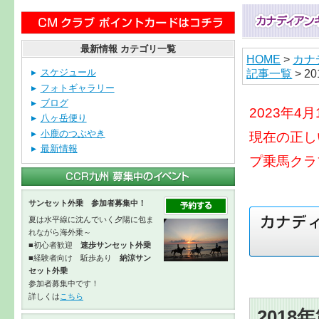
最新情報 カテゴリ一覧
HOME
>
カナ
記事一覧
> 2
スケジュール
フォトギャラリー
ブログ
2023年
八ヶ岳便り
小鹿のつぶやき
現在の正し
最新情報
プ乗馬クラ
サンセット外乗 参加者募集中！
夏は水平線に沈んでいく夕陽に包ま
れながら海外乗～
■初心者歓迎
速歩サンセット外乗
■経験者向け 駈歩あり
納涼サン
セット外乗
参加者募集中です！
詳しくは
こちら
2018