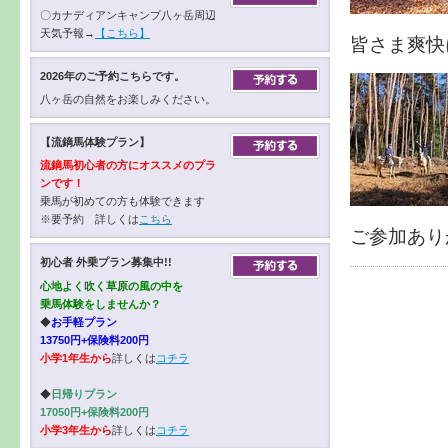
〇カナディアンキャンプ八ヶ岳周辺
天気予報→
【こちら】
皆さま爽快
2026年のご予約こちらです。
八ヶ岳の自然をお楽しみください。
【流鏑馬体験プラン】
流鏑馬初心者の方にオススメのプラ
ンです！
乗馬が初めての方も体験できます
※要予約 詳しくは
こちら
ご参加あり
初心者 外乗プラン募集中!!
心地よく吹く草原の風の中を
乗馬体験をしませんか？
◆
お手軽プラン
13750円+保険料200円
小学1年生から
詳しくは
コチラ
◆
日帰りプラン
17050円+保険料200円
小学3年生から
詳しくは
コチラ