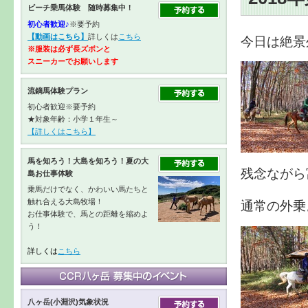
ビーチ乗馬体験 随時募集中！
初心者歓迎♪
※要予約
【動画はこちら】
詳しくは
こちら
今日は絶景
※服装は必ず長ズボンと
スニーカーで
お願いします
流鏑馬体験プラン
初心者歓迎※要予約
★対象年齢：小学１年生～
【詳しくはこちら】
馬を知ろう！大島を知ろう！夏の大
残念ながら
島お仕事体験
乗馬だけでなく、かわいい馬たちと
触れ合える大島牧場！
通常の外乗
お仕事体験で、馬との距離を縮めよ
う！
詳しくは
こちら
八ヶ岳(小淵沢)気象状況