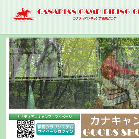
ナ
ビ
ゲ
ー
シ
ョ
ン
へ
コ
ン
テ
ン
ツ
へ