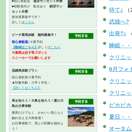
■初心者歓迎
速歩サンセット外乗
■経験者向け 駈歩あり
納涼サン
待て♪
（2
セット外乗
参加者募集中です！
武雄へ?
詳しくは
こちら
出発?♪
（
ビーチ乗馬体験 随時募集中！
初心者歓迎♪
※要予約
睡眠・・
【動画はこちら】
詳しくは
こちら
※服装は必ず長ズボンと
クリニッ
スニーカーで
お願いします
9月フォ
流鏑馬体験プラン
初心者歓迎※要予約
クリニッ
★対象年齢：小学１年生～
【詳しくはこちら】
クリニッ
馬を知ろう！大島を知ろう！夏の大
ピカピカ
島お仕事体験
乗馬だけでなく、かわいい馬たちと
夏日・・
触れ合える大島牧場！
お仕事体験で、馬との距離を縮めよ
オータム
う！