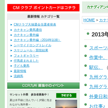
最新情報 カテゴリ一覧
HOME
>
カナ
CMクラブ大抽選会当選者発表
カナキャン乗馬通信
201
カナキャン番外編
カナキャン番外編（2014年以前）
シーサイドロングトレイル
スポーツ
スケジュール・競技結果
フォトギャラリー
作業中。
仔馬産まれました
子ども乗馬
駅伝。
（
最新情報
九州グラ
流鏑馬
九州グラ
サンセット外乗 参加者募集中！
外乗日和
夏は水平線に沈んでいく夕陽に包ま
れながら海外乗～
お仕事♪