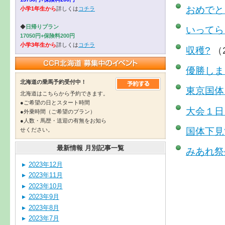
おめでと
小学1年生から
詳しくは
コチラ
◆
日帰りプラン
いってら
17050円+保険料200円
小学3年生から
詳しくは
コチラ
収穫?
（2
優勝しま
北海道の乗馬予約受付中！
東京国体
北海道はこちらから予約できます。
●ご希望の日とスタート時間
大会１日
●外乗時間（ご希望のプラン）
●人数・馬歴・送迎の有無をお知ら
国体下見
せください。
最新情報 月別記事一覧
みあれ祭
2023年12月
2023年11月
2023年10月
2023年9月
2023年8月
2023年7月