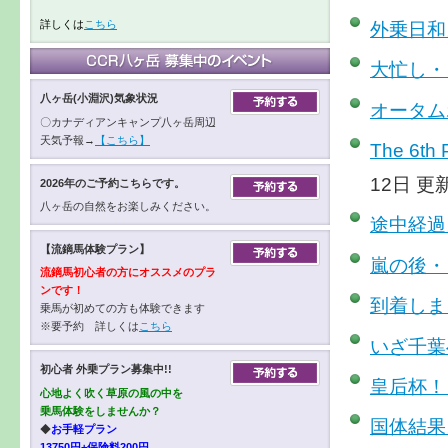
外乗日和
詳しくは
こちら
大忙し・
八ヶ岳(小淵沢)気象状況
オータム
〇カナディアンキャンプ八ヶ岳周辺
天気予報→
【こちら】
The 6th 
12日 更
2026年のご予約こちらです。
八ヶ岳の自然をお楽しみください。
途中経過
【流鏑馬体験プラン】
嵐の後・
流鏑馬初心者の方にオススメのプラ
ンです！
到着しま
乗馬が初めての方も体験できます
※要予約 詳しくは
こちら
いざ千葉
初心者 外乗プラン募集中!!
皇后杯！
心地よく吹く草原の風の中を
乗馬体験をしませんか？
国体結果
◆
お手軽プラン
13750円+保険料200円