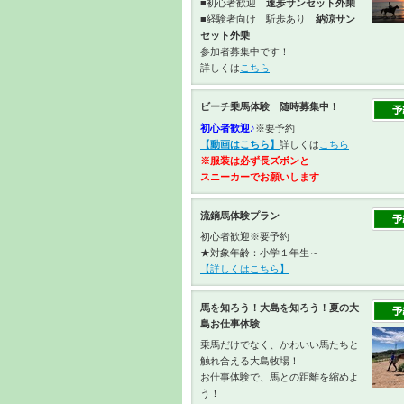
■初心者歓迎
速歩サンセット外乗
■経験者向け 駈歩あり
納涼サン
セット外乗
参加者募集中です！
詳しくは
こちら
ビーチ乗馬体験 随時募集中！
初心者歓迎♪
※要予約
【動画はこちら】
詳しくは
こちら
※服装は必ず長ズボンと
スニーカーで
お願いします
流鏑馬体験プラン
初心者歓迎※要予約
★対象年齢：小学１年生～
【詳しくはこちら】
馬を知ろう！大島を知ろう！夏の大
島お仕事体験
乗馬だけでなく、かわいい馬たちと
触れ合える大島牧場！
お仕事体験で、馬との距離を縮めよ
う！