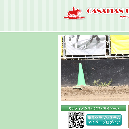
ナ
ビ
ゲ
ー
シ
ョ
ン
へ
コ
ン
テ
ン
ツ
へ