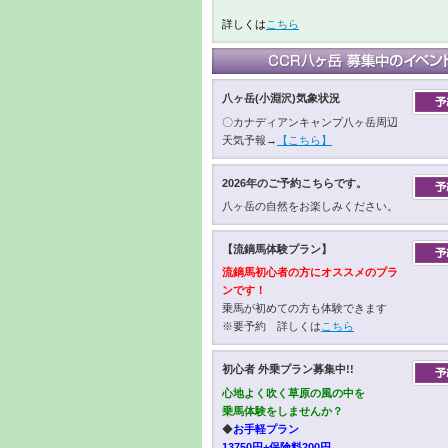
詳しくは
こちら
八ヶ岳(小淵沢)気象状況
〇カナディアンキャンプ八ヶ岳周辺
天気予報→
【こちら】
2026年のご予約こちらです。
八ヶ岳の自然をお楽しみください。
【流鏑馬体験プラン】
流鏑馬初心者の方にオススメのプラ
ンです！
乗馬が初めての方も体験できます
※要予約 詳しくは
こちら
初心者 外乗プラン募集中!!
心地よく吹く草原の風の中を
乗馬体験をしませんか？
◆
お手軽プラン
13750円+保険料200円