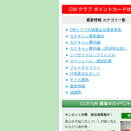
最新情報 カテゴリ一覧
CMクラブ大抽選会当選者発表
カナキャン乗馬通信
カナキャン番外編
カナキャン番外編（2014年以前）
シーサイドロングトレイル
スケジュール・競技結果
フォトギャラリー
仔馬産まれました
子ども乗馬
最新情報
流鏑馬
サンセット外乗 参加者募集中！
夏は水平線に沈んでいく夕陽に包ま
れながら海外乗～