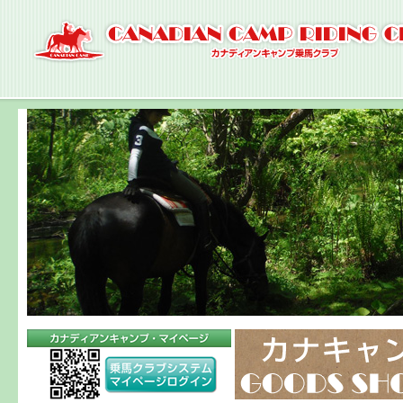
ナ
ビ
ゲ
ー
シ
ョ
ン
へ
コ
ン
テ
ン
ツ
へ