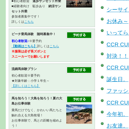
■初心者歓迎
速歩サンセット外乗
■経験者向け 駈歩あり
納涼サン
シーサイ
セット外乗
参加者募集中です！
お休み～
詳しくは
こちら
いってら
ビーチ乗馬体験 随時募集中！
初心者歓迎♪
※要予約
CCR C
【動画はこちら】
詳しくは
こちら
※服装は必ず長ズボンと
対決！！
スニーカーで
お願いします
CCR C
流鏑馬体験プラン
初心者歓迎※要予約
誕生日。
★対象年齢：小学１年生～
【詳しくはこちら】
ファッシ
馬を知ろう！大島を知ろう！夏の大
CCR C
島お仕事体験
乗馬だけでなく、かわいい馬たちと
今年初。
触れ合える大島牧場！
お仕事体験で、馬との距離を縮めよ
お友達。
う！