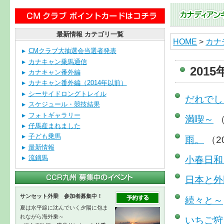
最新情報 カテゴリ一覧
HOME
>
カナ
CMクラブ大抽選会当選者発表
カナキャン乗馬通信
201
カナキャン番外編
カナキャン番外編（2014年以前）
シーサイドロングトレイル
だれでし
スケジュール・競技結果
フォトギャラリー
満喫～
（
仔馬産まれました
子ども乗馬
雨。
（2
最新情報
小春日和
流鏑馬
日本と外
サンセット外乗 参加者募集中！
続々と～
夏は水平線に沈んでいく夕陽に包ま
れながら海外乗～
いちご狩