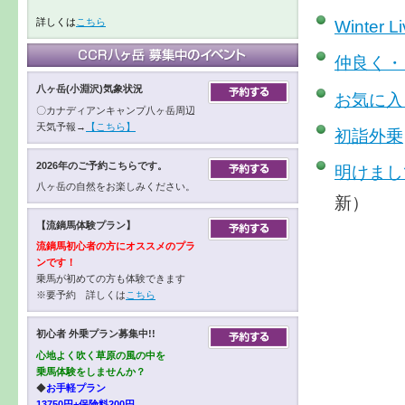
Winter 
詳しくは
こちら
仲良く・
八ヶ岳(小淵沢)気象状況
お気に入
〇カナディアンキャンプ八ヶ岳周辺
天気予報→
【こちら】
初詣外乗
2026年のご予約こちらです。
明けまし
八ヶ岳の自然をお楽しみください。
新）
【流鏑馬体験プラン】
流鏑馬初心者の方にオススメのプラ
ンです！
乗馬が初めての方も体験できます
※要予約 詳しくは
こちら
初心者 外乗プラン募集中!!
心地よく吹く草原の風の中を
乗馬体験をしませんか？
◆
お手軽プラン
13750円+保険料200円