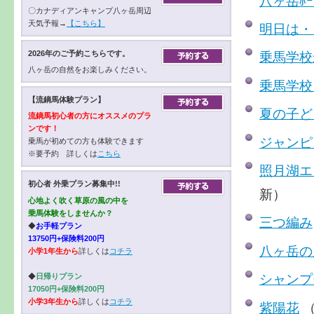
八ヶ岳ﾎｰ
〇カナディアンキャンプ八ヶ岳周辺
天気予報→
【こちら】
明日は・
2026年のご予約こちらです。
乗馬学校
八ヶ岳の自然をお楽しみください。
乗馬学校
【流鏑馬体験プラン】
夏の子ど
流鏑馬初心者の方にオススメのプラ
ンです！
ジャンピ
乗馬が初めての方も体験できます
※要予約 詳しくは
こちら
照月湖
初心者 外乗プラン募集中!!
新）
心地よく吹く草原の風の中を
乗馬体験をしませんか？
三つ編み
◆
お手軽プラン
13750円+保険料200円
八ヶ岳の
小学1年生から
詳しくは
コチラ
シャンプ
◆
日帰りプラン
17050円+保険料200円
小学3年生から
詳しくは
コチラ
紫陽花
（