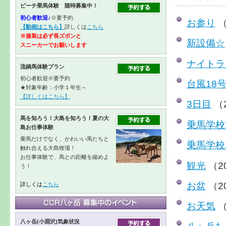
ビーチ乗馬体験 随時募集中！
初心者歓迎♪
※要予約
お参り
（
【動画はこちら】
詳しくは
こちら
※服装は必ず長ズボンと
新設備☆
スニーカーで
お願いします
ナイトラ
流鏑馬体験プラン
初心者歓迎※要予約
台風18
★対象年齢：小学１年生～
【詳しくはこちら】
3日目
（2
馬を知ろう！大島を知ろう！夏の大
乗馬学校
島お仕事体験
乗馬だけでなく、かわいい馬たちと
乗馬学校
触れ合える大島牧場！
お仕事体験で、馬との距離を縮めよ
観光
（2
う！
お盆
（2
詳しくは
こちら
お天気
（
八ヶ岳(小淵沢)気象状況