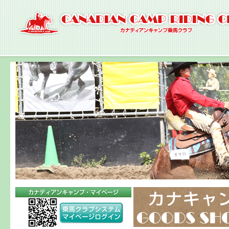
ナ
ビ
ゲ
ー
シ
ョ
ン
へ
コ
ン
テ
ン
ツ
へ