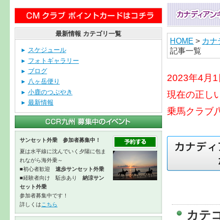
最新情報 カテゴリ一覧
HOME
>
カナ
記事一覧
スケジュール
フォトギャラリー
ブログ
2023年4
八ヶ岳便り
小鹿のつぶやき
現在の正し
最新情報
乗馬クラブ
サンセット外乗 参加者募集中！
夏は水平線に沈んでいく夕陽に包ま
れながら海外乗～
■初心者歓迎
速歩サンセット外乗
■経験者向け 駈歩あり
納涼サン
セット外乗
参加者募集中です！
詳しくは
こちら
カテ